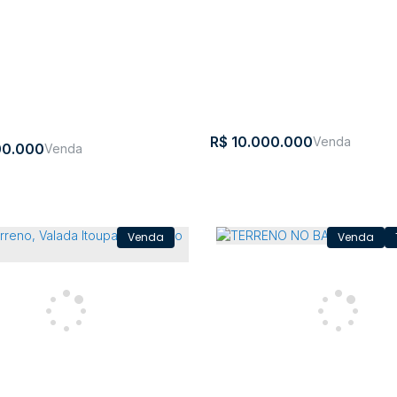
R$
10.000.000
00.000
rreno, Jardim América - Rio
Chácara com 14 quartos - 
m
,
Rio do
,
Santa
,
Brasil
Aurora
,
Santa Catarina
,
Brasi
ca
Sul
Catarina