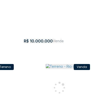
R$
10.000.000
Terreno
Terreno - Taió
Aurora
CEP: 89190-
,
Taió
,
Santa
,
Brasil
l
000
Catarina