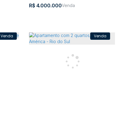
R$
4.000.000
Casa com 4 quartos, Centro - Rio do
 do Sul
Sul
Jardim
,
Rio do
,
Santa
,
Brasil
tarina
,
Brasil
América
Sul
Catarina
4
1
2
1
382m²
2
382m²
2510m²
169m
15m