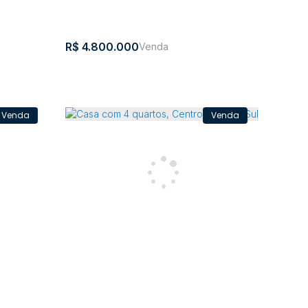
910000m²
910000m²
R$
4.800.000
rombudo -
Lote/Terreno, Fundo Canoas - Rio do
Sul
ta
,
Brasil
Fundo
,
Rio do
,
Santa
,
Brasil
rina
Canoas
Sul
Catarina
259m²
27754m²