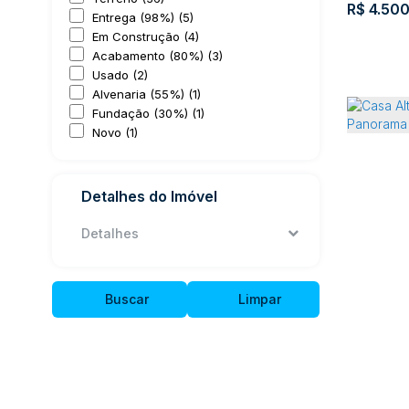
R$
4.500
Morretes (1)
Entrega (98%) (5)
Tabuleiro (1)
Em Construção (4)
Acabamento (80%) (3)
Aurora (5)
Usado (2)
Alvenaria (55%) (1)
Braço Aurora (1)
Fundação (30%) (1)
Centro (2)
Novo (1)
Nova Itália (2)
Rio do Oeste (4)
Apartam
Anta Gorda (1)
Detalhes do Imóvel
Centro (2)
Jardim das Hortensias (1)
Detalhes
Cent
Itajaí (3)
Centro (1)
Buscar
Limpar
Fazenda (2)
1007m²
Ituporanga (3)
Centro (2)
Santo Antônio (1)