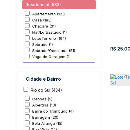
Residencial (583)
Apartamento (121)
Casa (183)
Chácara (31)
Flat/Loft/Estúdio (1)
Lote/Terreno (194)
Sobrado (1)
R$
25.0
Sobrado/Geminada (51)
Vaga de Garagem (1)
Comercial (16)
Comercial (8)
Cidade e Bairro
Prédio (4)
Salas Comerciais (1)
Rio do Sul (434)
Terreno (3)
Lote/Te
Canoas (5)
do Sul
Rural (10)
Albertina (13)
Barra do Trombudo (4)
Sítio (1)
Jardi
Barragem (20)
Terreno (9)
Améri
Bela Aliança (15)
Boa Vista (14)