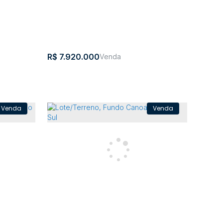
182734m²
R$
7.920.000
LA
Terreno - Rio do Campo
CEP:
,
Rio do
,
Santa
,
Brasil
,
Brasil
89198-000
Campo
Catarina
na