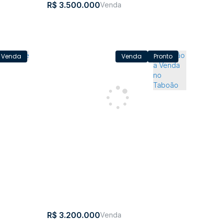
R$
3.500.000
Pronto
6m de
Apartamento com 2 quartos, Jardim
América - Rio do Sul
Rio
,
Santa
,
Brasil
CEP:
,
Alameda
,
N°:
,
Jardim
,
Rio
,
Santa
,
Brasil
do
Catarina
89160-
Bela
344
América
do
Catarina
Sul
172
Aliança
Sul
3
2
305m²
3
2
441m²
2
R$
3.200.000