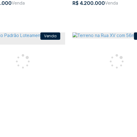
.000
R$
4.200.000
ento, Centro - Rio do Sul
Lote/Terreno, Rainha - Rio
ro
,
Rio do Sul
,
Santa Catarina
,
Brasil
Rainha
,
Rio do Sul
,
Santa Ca
26862736m²