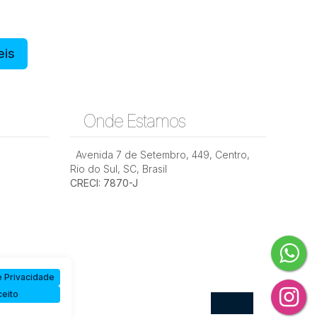
eis
Galpão a Venda no Taboão
io do
Onde Estamos
CEP:
,
Rua
,
Taboão
,
Rio
,
Santa
,
Brasil
89167-
Joao
do
Catarina
,
Brasil
Avenida 7 de Setembro
164
Ledra
,
Sul
449
,
Centro
,
ina
Rio do Sul
,
SC
,
Brasil
CRECI: 7870-J
6975m²
1100m²
6100m²
 Privacidade
eito