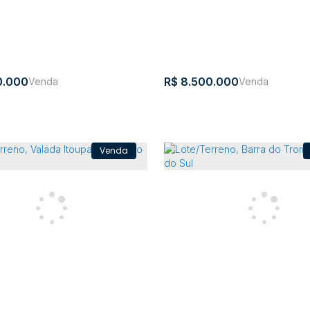
14
9
6
1
2000m²
m²
0.000
R$
8.500.000
rreno, Valada Itoupava - Rio
TERRENO NO BAIRRO BE
ALIANÇA
a
,
Rio do
,
Santa
,
Brasil
Bela
,
Rio do
,
Santa
ava
Sul
Catarina
Aliança
Sul
Catari