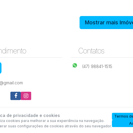
Mostrar mais Imóv
Laranjeiras - Rio do Sul
Chácara com 3 quartos - R
Oeste
ndimento
Contatos
Rua XV
,
N°:
,
Laranjeiras
,
Rio
,
Santa
,
Brasil
de
1890
do
Catarina
Anta
,
Rio do
,
Santa
Novembro
Sul
(47) 98841-1515
Gorda
Oeste
Catar
e@gmail.com
3
4
1
3
442m²
33
1191m²
721m²
ica de privacidade e cookies
Termos de
iliza cookies para melhorar a sua experiência na navegação.
Ac
erar suas configurações de cookies através do seu navegador.