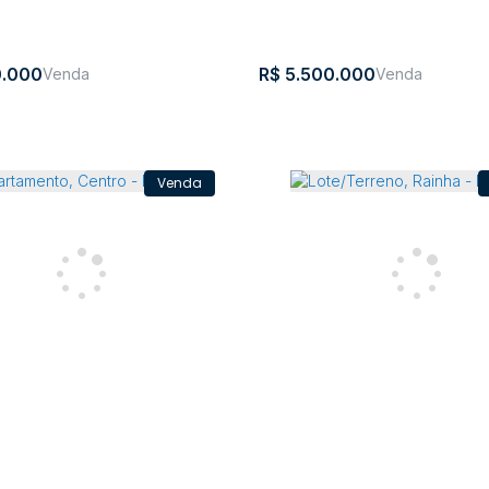
²
154803m²
.000
R$
5.500.000
rreno, Valada Itoupava - Rio
Lote/Terreno, Barra do T
Rio do Sul
a
,
Rio do
,
Santa
,
Brasil
Barra do
,
Rio do
,
San
ava
Sul
Catarina
Trombudo
Sul
Cata
m²
117842m²