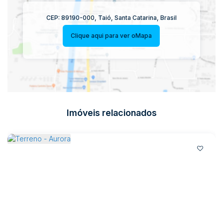
CEP: 89190-000
,
Taió
,
Santa Catarina
,
Brasil
Clique aqui para ver o
Mapa
Imóveis relacionados