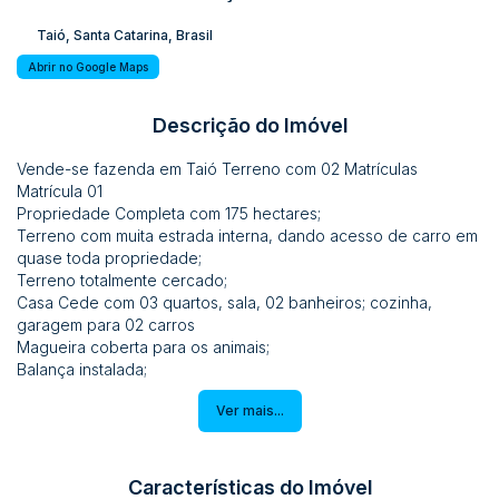
Taió
,
Santa Catarina
,
Brasil
Abrir no Google Maps
Descrição do Imóvel
Vende-se fazenda em Taió Terreno com 02 Matrículas
Matrícula 01
Propriedade Completa com 175 hectares;
Terreno com muita estrada interna, dando acesso de carro em
quase toda propriedade;
Terreno totalmente cercado;
Casa Cede com 03 quartos, sala, 02 banheiros; cozinha,
garagem para 02 carros
Magueira coberta para os animais;
Balança instalada;
02 Depósitos de madeira
Ver mais...
Galpão
*Casa do caseiro separada
Possui lagoas
Possui áreas reflorestadas
Características do Imóvel