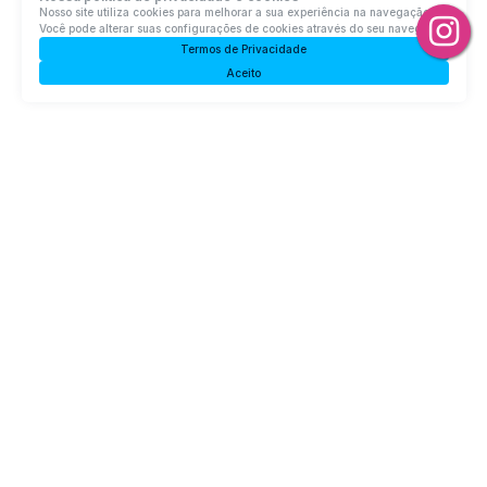
Nosso site utiliza cookies para melhorar a sua experiência na navegação.
Você pode alterar suas configurações de cookies através do seu navegador.
Termos de Privacidade
Aceito
Lote/Terreno, Valada Itoupava - Rio do Sul
Valada Itoupava, Rio do Sul, Santa Catarina, Brasil
R$
5.700.000
Total:
33000m²