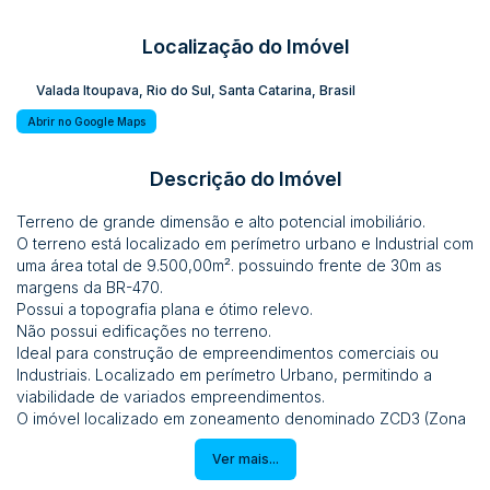
Localização do Imóvel
Valada Itoupava
,
Rio do Sul
,
Santa Catarina
,
Brasil
Abrir no Google Maps
Descrição do Imóvel
Terreno de grande dimensão e alto potencial imobiliário.
O terreno está localizado em perímetro urbano e Industrial com
uma área total de 9.500,00m². possuindo frente de 30m as
margens da BR-470.
Possui a topografia plana e ótimo relevo.
Não possui edificações no terreno.
Ideal para construção de empreendimentos comerciais ou
Industriais. Localizado em perímetro Urbano, permitindo a
viabilidade de variados empreendimentos.
O imóvel localizado em zoneamento denominado ZCD3 (Zona
Corredor Diversificado de Eixo Industrial) e possui os
Ver mais...
seguintes índices construtivos:
Viabilidade para construção até 4 pavimentos;