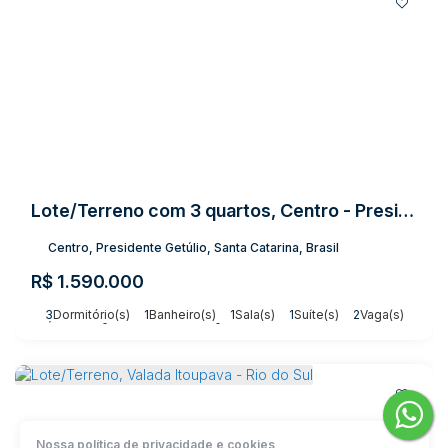
Lote/Terreno com 3 quartos, Centro - Presidente Getúlio
Centro, Presidente Getúlio, Santa Catarina, Brasil
R$
1.590.000
3
Dormitório(s)
1
Banheiro(s)
1
Sala(s)
1
Suíte(s)
2
Vaga(s)
Útil:
800m²
Terreno:
3003m²
Nossa política de privacidade e cookies