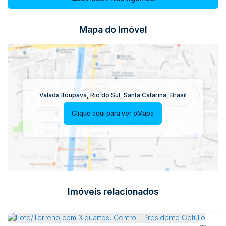
Mapa do Imóvel
Valada Itoupava
,
Rio do Sul
,
Santa Catarina
,
Brasil
Clique aqui para ver o
Mapa
Imóveis relacionados