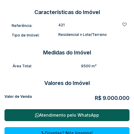
Taxa de ocupação de solo em 60%;
índice de aproveitamento entre 1,5.
Características do Imóvel
Aceita permuta
Negocia-se valor à vista.
421
Referência:
Residencial
»
Lote/Terreno
Tipo de Imóvel:
Medidas do Imóvel
Área Total:
9500 m²
Valores do Imóvel
Valor de Venda
R$
9.000.000
Atendimento pelo
WhatsApp
Dúvidas? Nós ligamos!