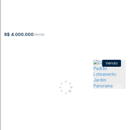
R$
4.000.000
Casa com 4 quartos, Centro - Rio do Sul
Jardim América
,
Rio do Sul
,
Santa Catarina
,
Brasil