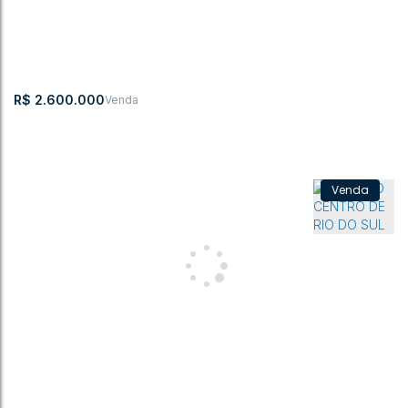
Sumaré
,
Rio do Sul
,
Santa Catarina
,
Brasil
2
2
1
615m²
1
463m²
R$
2.600.000
Casa com 5 quartos, Progresso - Rio do Sul
Progresso
,
Rio do Sul
,
Santa Catarina
,
Brasil
5
3
2
2
2
299m²
1775m²