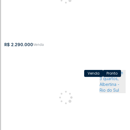
Casa com 3 quartos, Jardim América - Rio do Sul
Jardim América
,
Rio do Sul
,
Santa Catarina
,
Brasil
3
1
1
200m²
2295m²
R$
2.290.000
Pronto
Casa com 3 quartos, Santana - Rio do Sul
Santana
,
Rio do Sul
,
Santa Catarina
,
Brasil