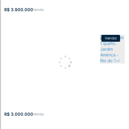
4
1
2
1
382m²
2
382m²
2510m²
169m
15m
R$
3.900.000
Casa Alto Padrão Loteamento Jardim Panorama
CEP: 89165-
,
Rua dos
,
N°:
,
Sumaré
,
Rio do
,
Santa
,
Brasil
734
Lírios
240
Sul
Catarina
5
3
2
1
392m²
3
392m²
930m²
930m
R$
3.000.000