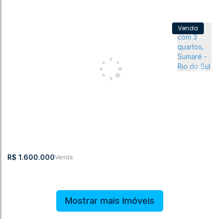
Casa com 2 quartos, Boa Vista - Rio do Sul
Boa Vista
,
Rio do Sul
,
Santa Catarina
,
Brasil
2
3
2
2
2
317m²
312m²
R$
1.600.000
Mostrar mais Imóveis