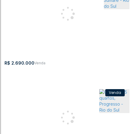
Casa com 3 quartos, Santana - Rio do Sul
CEP:
,
Rua Eufrázia
,
N°:
,
Santana
,
Rio do
,
Santa
,
Brasil
89160-274
Tomio
696
Sul
Catarina
3
3
2
3
2
338m²
469m²
R$
2.690.000
Casa com 2 quartos, Sumaré - Rio do Sul