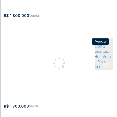
3
4
2
3
2
196m²
468m²
R$
1.800.000
Casa com 4 quartos, Sumaré - Rio do Sul
CEP: 89165-
,
Rua Roberto
,
N°:
,
Sumaré
,
Rio do
,
Santa
,
Brasil
537
Kock
400
Sul
Catarina
4
2
311m²
2
2
311m²
4
311m²
2332m²
R$
1.700.000