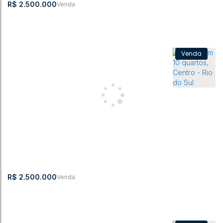
R$
2.500.000
CASA NO CENTRO DE RIO DO SUL
CEP: 89160-063
,
Centro
,
Rio do Sul
,
Santa Catarina
,
Brasil
512m²
300m²
R$
2.500.000