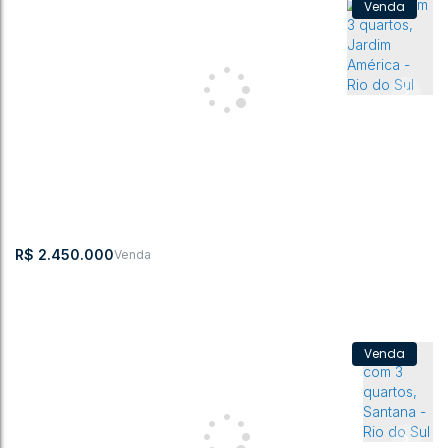
Casa com 10 quartos, Centro - Rio do Sul
CEP: 89160-063
,
Centro
,
Rio do Sul
,
Santa Catarina
,
Brasil
10
6
5
2
300m²
513m²
R$
2.450.000