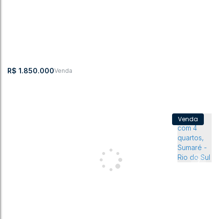
Rua Henrique Schuetze
,
Laranjeiras
,
Rio do
,
Santa
,
Brasil
Sul
Catarina
3
4
255m²
3
3
410m²
3
410m²
1220m²
R$
1.850.000
Casa com 3 quartos, Santana - Rio do Sul
CEP:
,
Rua Eufrasia
,
N°:
,
Santana
,
Rio do
,
Santa
,
Brasil
89260-274
Tomio
400
Sul
Catarina