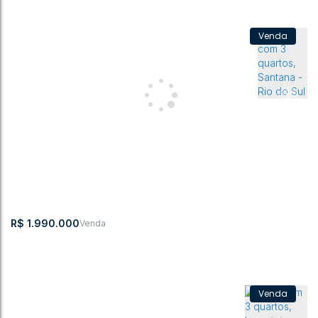
Casa com 2 quartos, Sumaré - Rio do Sul
Sumaré
,
Rio do Sul
,
Santa Catarina
,
Brasil
2
2
3
1
479m²
654m²
R$
1.990.000