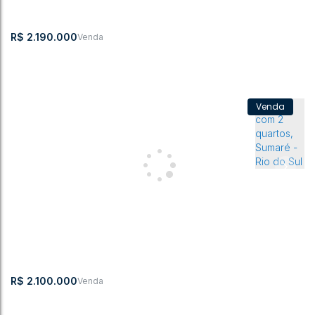
3
3
2
3
2
264m²
468m²
R$
2.190.000
Casa com 3 quartos, Albertina - Rio do Sul
Albertina
,
Rio do Sul
,
Santa Catarina
,
Brasil
3
3
1
3
2
273m²
348m²
R$
2.100.000