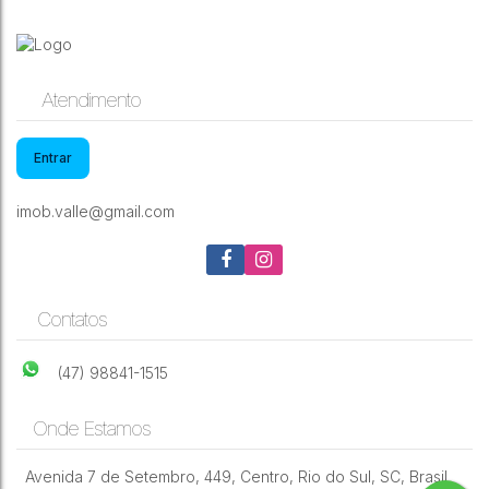
Casa com 3 quartos, Sumaré - Rio do Sul
Atendimento
CEP: 89165-
,
Rua Bom
,
N°:
,
Sumaré
,
Rio do
,
Santa
,
Brasil
549
Retiro
279
Sul
Catarina
Entrar
imob.valle@gmail.com
3
3
2
2
270m²
2
270m²
999m²
Contatos
(47) 98841-1515
Onde Estamos
Avenida 7 de Setembro
,
449
,
Centro
,
Rio do Sul
,
SC
,
Brasil