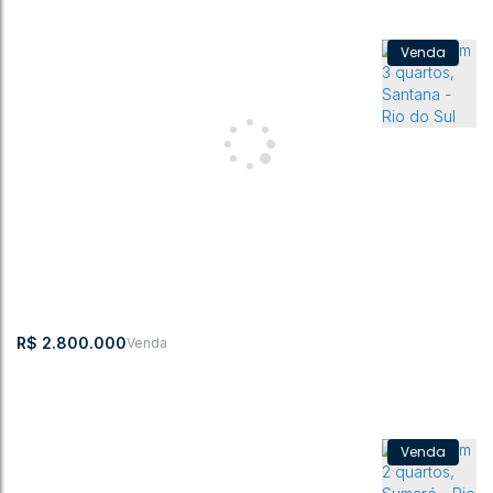
Casa com 1 quarto, Jardim América - Rio do Sul
CEP:
,
Rua Doutor Guilherme
,
Jardim
,
Rio do
,
Santa
,
Brasil
89160-188
Gemballa
América
Sul
Catarina
2
1
836m²
1
1
6
836m²
1000m²
R$
2.800.000