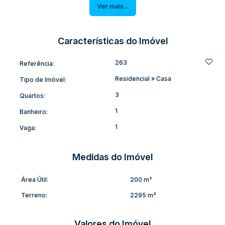
Agende sua visita e venha conhecer!
Ver mais...
(C.S.)
Características do Imóvel
263
Referência:
Residencial
»
Casa
Tipo de Imóvel:
3
Quartos:
1
Banheiro:
1
Vaga:
Medidas do Imóvel
Área Útil:
200 m²
Terreno:
2295 m²
Valores do Imóvel