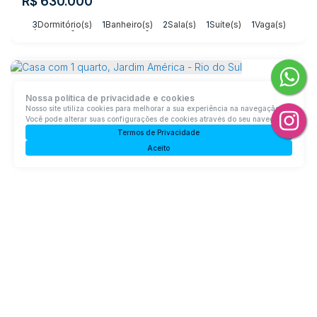
R$
630.000
3
Dormitório(s)
1
Banheiro(s)
2
Sala(s)
1
Suíte(s)
1
Vaga(s)
Útil:
242m²
Terreno:
396m²
Nossa política de privacidade e cookies
Nosso site utiliza cookies para melhorar a sua experiência na navegação.
Você pode alterar suas configurações de cookies através do seu navegador.
Termos de Privacidade
Aceito
Casa com 1 quarto, Jardim América - Rio do Sul
Rua Doutor Guilherme Gemballa, 89160-188, Jardim América,
Rio do Sul, Santa Catarina, Brasil
R$
3.000.000
2
Dormitório(s)
1
Banheiro(s)
Privativo:
836m²
1
Sala(s)