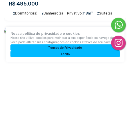
R$
495.000
2
Dormitório(s)
2
Banheiro(s)
Privativo:
118m²
2
Suíte(s)
Nossa política de privacidade e cookies
Nosso site utiliza cookies para melhorar a sua experiência na navegação.
Você pode alterar suas configurações de cookies através do seu navegador.
Termos de Privacidade
Aceito
Sobrado com 3 Suítes, Taboão - Rio do Sul
Taboão, Rio do Sul, Santa Catarina, Brasil
R$
499.000
3
Dormitório(s)
3
Banheiro(s)
Privativo:
114m²
1
Sala(s)