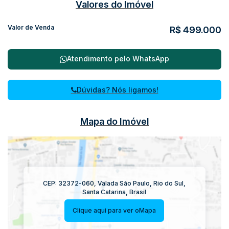
Valores do Imóvel
Valor de Venda
R$
499.000
Atendimento pelo
WhatsApp
Dúvidas? Nós ligamos!
Mapa do Imóvel
CEP: 32372-060
,
Valada São Paulo
,
Rio do Sul
,
Santa Catarina
,
Brasil
Clique aqui para ver o
Mapa