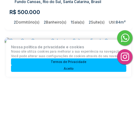
Fundo Canoas, Rio do Sul, Santa Catarina, Brasil
R$
500.000
2
Dormitório(s)
2
Banheiro(s)
1
Sala(s)
2
Suíte(s)
Útil:
84m²
Nossa política de privacidade e cookies
Nosso site utiliza cookies para melhorar a sua experiência na navegação.
Você pode alterar suas configurações de cookies através do seu navegador.
Termos de Privacidade
Aceito
Casa Com Garagem Coberta e Suíte no Fundo Canoas
Rua Clemente Sofka, Fundo Canoas, Rio do Sul, Santa
Catarina, Brasil
R$
550.000