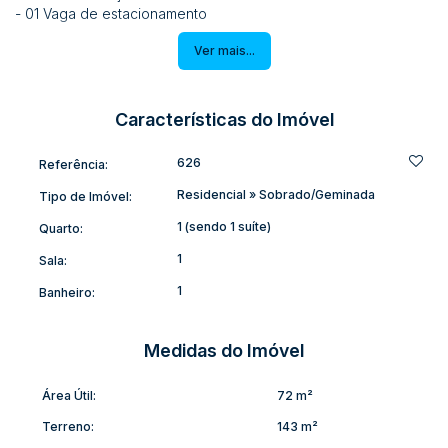
- 01 Vaga de estacionamento
Acabamento de teto em gesso, piso porcelanato nos
Ver mais...
banheiros.
Imóvel fora de risco de enchente, próximo a mercado, escola,
igreja, posto de saúde e várias outras comodidades.
Previsão de entrega: Junho/2025
Características do Imóvel
Incorporação: R-7-61.466
626
Referência:
Residencial
»
Sobrado/Geminada
Tipo de Imóvel:
1 (sendo 1 suíte)
Quarto:
1
Sala:
1
Banheiro:
Medidas do Imóvel
Área Útil:
72 m²
Terreno:
143 m²