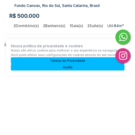
Fundo Canoas, Rio do Sul, Santa Catarina, Brasil
R$
500.000
2
Dormitório(s)
2
Banheiro(s)
1
Sala(s)
2
Suíte(s)
Útil:
84m²
Nossa política de privacidade e cookies
Nosso site utiliza cookies para melhorar a sua experiência na navegação.
Você pode alterar suas configurações de cookies através do seu navegador.
Termos de Privacidade
Aceito
Sobrado com 1 quarto, Fundo Canoas - Rio do Sul
Fundo Canoas, Rio do Sul, Santa Catarina, Brasil
R$
420.000