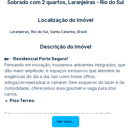
Sobrado com 2 quartos, Laranjeiras - Rio do Sul
Localização do Imóvel
Laranjeiras
,
Rio do Sul
,
Santa Catarina
,
Brasil
Descrição do Imóvel
🏡✨
Residencial Porto Seguro!
Pensando em inovação, trouxemos ambientes integrados, que
dão maior amplitude, e espaços exclusivos que atendem às
exigências do dia a dia, tais como home office,
adega/cervejeira/bar e camarim. Sem esquecer do lazer e da
comodidade, oferecemos área gourmet e vaga para dois
carros.:
🔹
Piso Térreo:
Sala espaçosa para momentos inesquecíveis em família
Cozinha moderna e funcional
Ver mais...
Área de Serviço prática e organizada