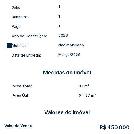
Ótima opção tanto para moradia quanto para investimento, em
1
Sala:
um projeto moderno e bem planejado. Aproveite a
oportunidade de adquirir seu imóvel ainda na fase de
1
Banheiro:
construção.
1
Vaga:
Entre em contato para mais informações e garanta sua
2026
Ano de Construção:
unidade!
Não Mobiliado
Mobílias:
Março/2026
Data de Entrega:
Medidas do Imóvel
Área Total:
87 m²
Área Útil:
0 ~ 87 m²
Valores do Imóvel
Valor de Venda
R$
450.000