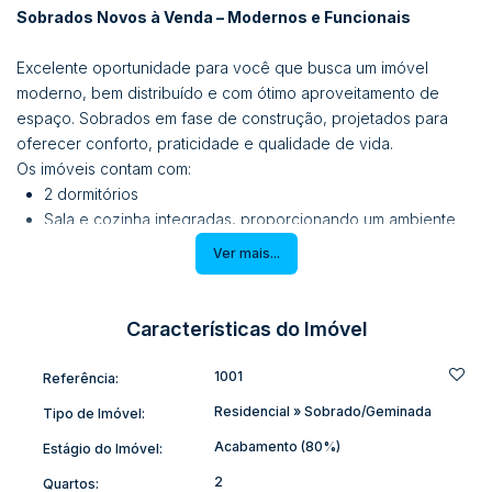
Sobrados Novos à Venda – Modernos e Funcionais
Excelente oportunidade para você que busca um imóvel
moderno, bem distribuído e com ótimo aproveitamento de
espaço. Sobrados em fase de construção, projetados para
oferecer conforto, praticidade e qualidade de vida.
Os imóveis contam com:
2 dormitórios
Sala e cozinha integradas, proporcionando um ambiente
amplo e funcional
Ver mais...
Banheiro social
Lavabo
Fundo com amplo espaço, ideal para área gourmet, jardim
Características do Imóvel
ou futura ampliação
O empreendimento possui
3 unidades disponíveis
:
1001
Referência:
Unidades laterais
com área total de
87,01 m²
–
R$
Residencial
»
Sobrado/Geminada
Tipo de Imóvel:
460.000,00
Unidade central
com área total de
83,29 m²
–
R$
Acabamento (80%)
Estágio do Imóvel:
450.000,00
2
Quartos: