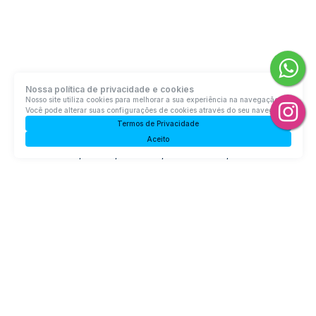
Nossa política de privacidade e cookies
Nosso site utiliza cookies para melhorar a sua experiência na navegação.
Você pode alterar suas configurações de cookies através do seu navegador.
Termos de Privacidade
Sobrado com 2 quartos, Bremer - Rio do Sul
Aceito
89161-094, Bremer, Rio do Sul, Santa Catarina, Brasil
R$
450.000
2
Dormitório(s)
2
Banheiro(s)
Privativo:
102m²
2
Suíte(s)