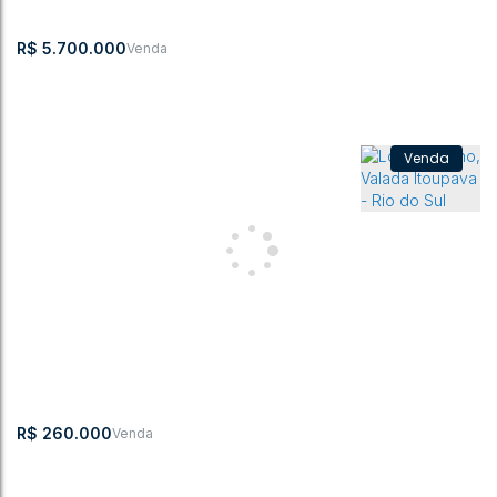
9500m²
R$
5.700.000
Lote/Terreno, Valada Itoupava - Rio do Sul
Valada Itoupava
,
Rio do Sul
,
Santa Catarina
,
Brasil
33000m²
R$
260.000