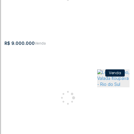
R$
9.000.000
Lote/Terreno, Valada Itoupava - Rio do Sul
Valada Itoupava
,
Rio do Sul
,
Santa Catarina
,
Brasil