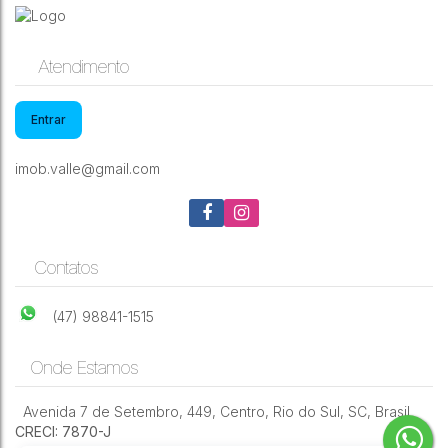
Atendimento
Entrar
Lote/Terreno, Valada Itoupava - Rio do Sul
imob.valle@gmail.com
Valada Itoupava
,
Rio do Sul
,
Santa Catarina
,
Brasil
Contatos
460m²
(47) 98841-1515
Onde Estamos
Avenida 7 de Setembro
,
449
,
Centro
,
Rio do Sul
,
SC
,
Brasil
CRECI: 7870-J