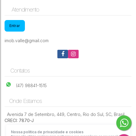
Atendimento
Entrar
imob.valle@gmail.com
Contatos
(47) 98841-1515
Onde Estamos
Avenida 7 de Setembro
,
449
,
Centro
,
Rio do Sul
,
SC
,
Brasil
CRECI: 7870-J
Nossa política de privacidade e cookies