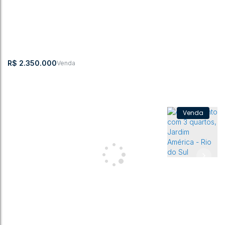
CEP: 89160-140
,
Centro
,
Rio do Sul
,
Santa Catarina
,
Brasil
3
3
220m²
3
R$
2.350.000
Apartamento com 4 quartos, Jardim América - Rio do Sul
CEP:
,
Alameda Bela
,
Jardim
,
Rio do
,
Santa
,
Brasil
89160-172
Aliança
América
Sul
Catarina