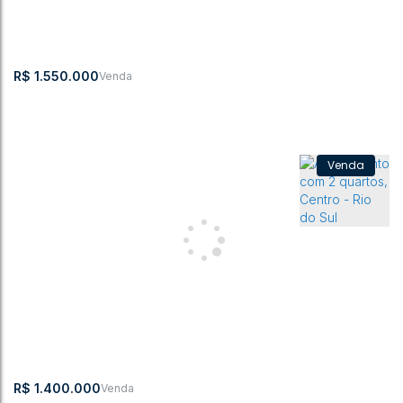
222m²
R$
1.550.000
Apartamento com 1 quarto, Jardim América - Rio do Sul
CEP:
,
Alameda Bela
,
Jardim
,
Rio do
,
Santa
,
Brasil
89160-216
Aliança
América
Sul
Catarina
3
4
154m²
1
3
2
R$
1.400.000