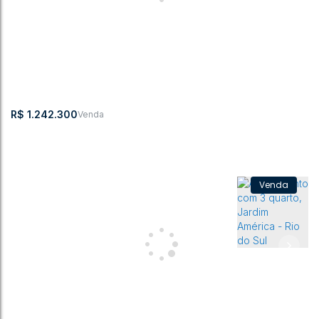
Apartamento Duplex - Santana
Santana
,
Rio do Sul
,
Santa Catarina
,
Brasil
3
3
221m²
1
1
297m²
R$
1.242.300
APARTAMENTO 3 QUARTOS A VENDA - JARDIM AMÉRICA
CEP:
,
Rua Bulcão
,
N°:
,
Jardim
,
Rio do
,
Santa
,
Brasil
89160-226
Viana
295
América
Sul
Catarina