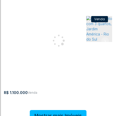
Apartamento com 1 quarto, Jardim América - Rio do Sul
Jardim América
,
Rio do Sul
,
Santa Catarina
,
Brasil
1
2
210m²
1
274m²
R$
1.100.000
Mostrar mais Imóveis