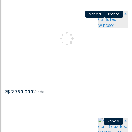
Pronto
Apartamento Jardins de Monet
CEP:
,
Travessa Heitor
,
N°:
,
Centro
,
Rio do
,
Santa
,
Brasil
89160-140
Luz
77
Sul
Catarina
3
4
219m²
1
3
2
R$
2.750.000