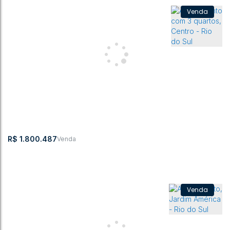
Apartamento de altíssimo padrão
Jardim América
,
Rio do Sul
,
Santa Catarina
,
Brasil
3
4
163m²
1
3
222m²
2
R$
1.800.487