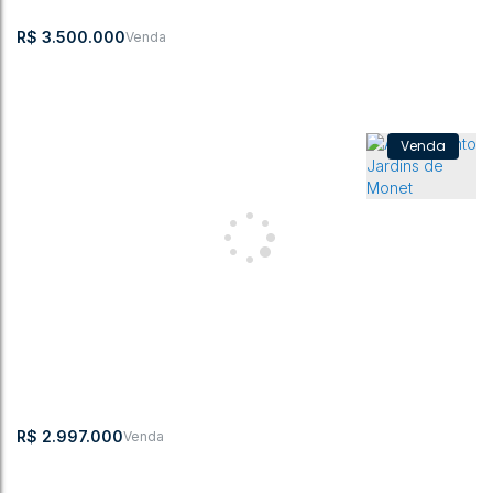
1007m²
R$
3.500.000
Apartamento com 2 quartos, Jardim América - Rio do Sul
CEP:
,
Alameda Bela
,
N°:
,
Jardim
,
Rio do
,
Santa
,
Brasil
89160-172
Aliança
344
América
Sul
Catarina
3
2
305m²
3
2
441m²
2
R$
2.997.000