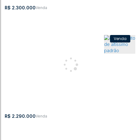
4
4
305m²
2
2
2
R$
2.300.000
Apartamento com 3 quartos, Jardim América - Rio do Sul
Jardim América
,
Rio do Sul
,
Santa Catarina
,
Brasil
3
3
298m²
2
3
405m²
3
R$
2.290.000