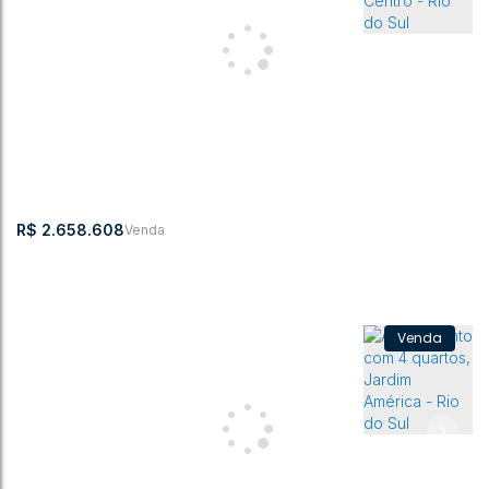
Apartamento 03 Suítes Windsor
CEP: 89160-
,
Rua dos
,
N°:
,
Centro
,
Rio do
,
Santa
,
Brasil
063
Pioneiros
224
Sul
Catarina
3
4
193m²
1
3
3
193m²
R$
2.658.608
Apartamento com 3 quartos, Centro - Rio do Sul