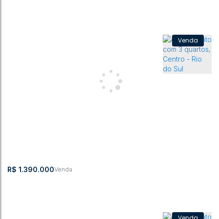
Apartamento com 2 quartos, Centro - Rio do Sul
CEP: 89160-101
,
Centro
,
Rio do Sul
,
Santa Catarina
,
Brasil
2
1
114m²
1
1
2
R$
1.390.000