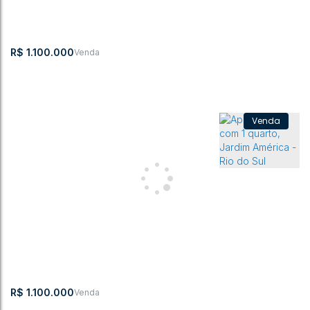
3
3
134m²
2
1
170m²
2
R$
1.100.000
Apartamento com 3 quarto, Jardim América - Rio do Sul
CEP: 89160-
,
Rua Marcílio
,
Jardim
,
Rio do
,
Santa
,
Brasil
186
Dias
América
Sul
Catarina
3
4
122m²
2
3
145m²
R$
1.100.000