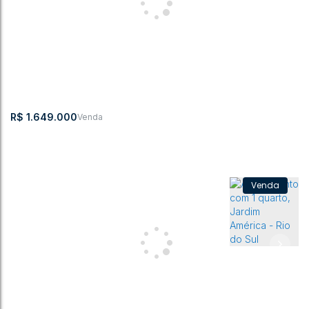
Apartamento com 3 quartos, Centro - Rio do Sul
Centro
,
Rio do Sul
,
Santa Catarina
,
Brasil
3
3
162m²
1
3
229m²
2
R$
1.649.000
Apartamento, Jardim América - Rio do Sul
Jardim América
,
Rio do Sul
,
Santa Catarina
,
Brasil