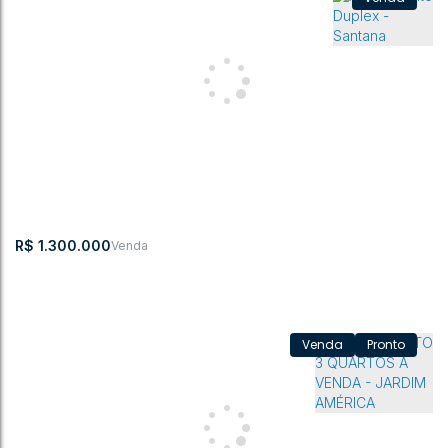
Apartamento com 3 quartos, Centro - Rio do Sul
CEP:
,
Avenida Oscar
,
N°:
,
Centro
,
Rio do
,
Santa
,
Brasil
89160-027
Barcelos
455
Sul
Catarina
3
3
184m²
1
3
321m²
R$
1.300.000
Pronto