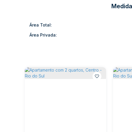
401 - 1.940.960,88
Medida
601 - 2.034.609,48
602 - 2.112.649,98
701 - 2.097.041,88
Área Total:
702- 2.143.866,18
Área Privada:
Um empreendimento que une arquitetura contemporânea,
oferecer qualidade de vida à sua família.