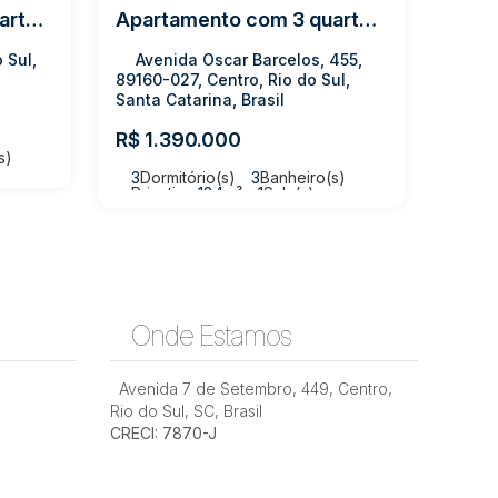
Apartamento com 3 quartos, Centro - Rio do Sul
Apartamento com 3 quartos, Centro - Rio do Sul
 Sul,
Avenida Oscar Barcelos, 455,
89160-027, Centro, Rio do Sul,
Santa Catarina, Brasil
R$
1.390.000
s)
3
Dormitório(s)
3
Banheiro(s)
Privativo:
184m²
1
Sala(s)
3
Suíte(s)
Total:
321m²
Onde Estamos
Avenida 7 de Setembro
,
449
,
Centro
,
Rio do Sul
,
SC
,
Brasil
CRECI: 7870-J