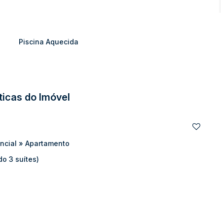
e ar-condicionado
Piscina Aquecida
o do Sul/SC.
ticas do Imóvel
ncial
»
Apartamento
do 3 suítes)