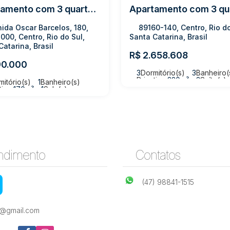
Apartamento com 3 quartos, Centro - Rio do Sul
ida Oscar Barcelos, 180,
89160-140, Centro, Rio do
000, Centro, Rio do Sul,
Santa Catarina, Brasil
Catarina, Brasil
R$
2.658.608
0.000
3
Dormitório(s)
3
Banheiro(
Privativo:
220m²
3
Suíte(s)
mitório(s)
1
Banheiro(s)
tivo:
170m²
1
Sala(s)
e(s)
1
Vaga(s)
Útil:
170m²
ndimento
Contatos
(47) 98841-1515
e@gmail.com