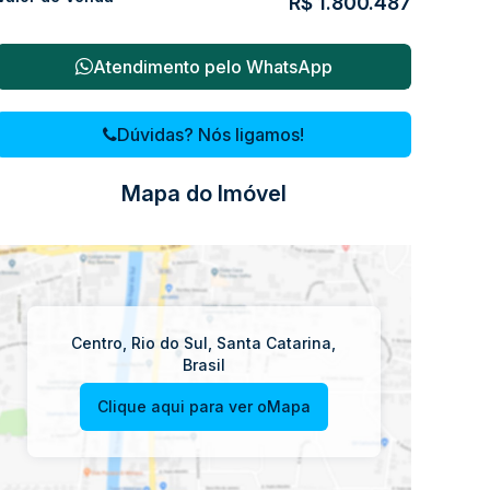
R$
1.800.487
Atendimento pelo
WhatsApp
Dúvidas? Nós ligamos!
Mapa do Imóvel
Centro
,
Rio do Sul
,
Santa Catarina
,
Brasil
Clique aqui para ver o
Mapa