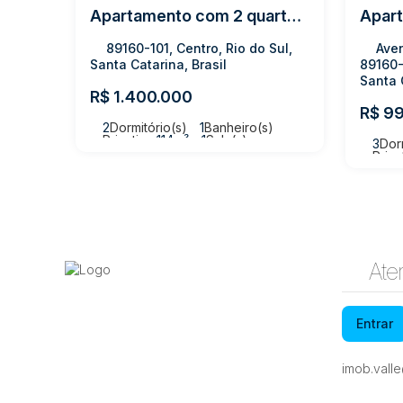
Apartamento com 2 quartos, Centro - Rio do Sul
89160-101, Centro, Rio do Sul,
Aven
Santa Catarina, Brasil
89160-
Santa 
R$
1.400.000
R$
99
2
Dormitório(s)
1
Banheiro(s)
Privativo:
114m²
1
Sala(s)
3
Dor
1
Suíte(s)
2
Vaga(s)
Priva
1
Suít
Ate
Entrar
imob.vall