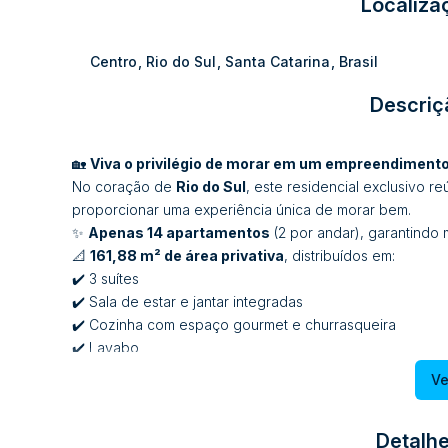
Localiza
Centro
,
Rio do Sul
,
Santa Catarina
,
Brasil
Descriç
🏡
Viva o privilégio de morar em um empreendiment
No coração de
Rio do Sul
, este residencial exclusivo r
proporcionar uma experiência única de morar bem.
✨
Apenas 14 apartamentos
(2 por andar), garantindo 
📐
161,88 m² de área privativa
, distribuídos em:
✔️ 3 suítes
✔️ Sala de estar e jantar integradas
✔️ Cozinha com espaço gourmet e churrasqueira
✔️ Lavabo
✔️ Área de serviço
Ve
✔️ 2 vagas de garagem privativas
💎
Diferenciais do empreendimento:
Detalhe
• Esquadrias em PVC