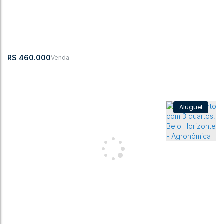
2
2
78 ~ 7831m²
1
1
117m²
1
R$
460.000
APARTAMENTO A VENDA EM AGRONOMICA
CEP:
,
Juvenal
,
N°:
,
APTO
,
Belo
,
Agronômica
,
Santa
,
Brasil
89188-
Maçaneiro
200
102
Horizonte
Catarina
000
2
2
78m²
1
1
104 ~ 117m²
1