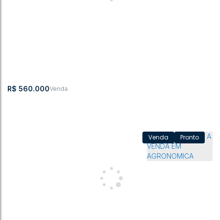
R$
560.000
Pronto
APARTAMENTO A VENDA AGRONOMICA
CEP:
,
Juvenal
,
N°:
,
APTO
,
Belo
,
Agronômica
,
Santa
,
Brasil
89188-
Maçaneiro
200
202
Horizonte
Catarina
000