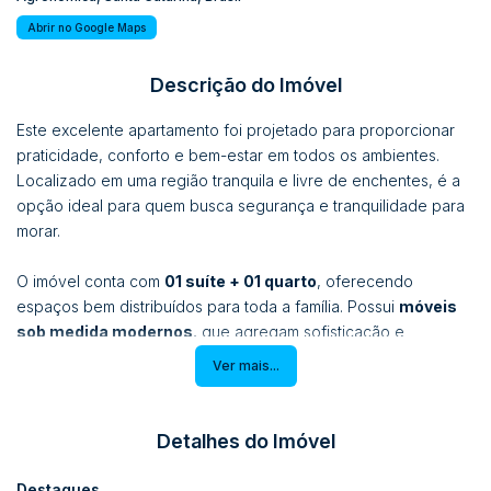
Abrir no Google Maps
Descrição do Imóvel
Este excelente apartamento foi projetado para proporcionar
praticidade, conforto e bem-estar em todos os ambientes.
Localizado em uma região tranquila e livre de enchentes, é a
opção ideal para quem busca segurança e tranquilidade para
morar.
O imóvel conta com
01 suíte + 01 quarto
, oferecendo
espaços bem distribuídos para toda a família. Possui
móveis
sob medida modernos
, que agregam sofisticação e
funcionalidade aos ambientes.
Ver mais...
A área social é composta por
cozinha e sala de estar
integradas
, criando um ambiente amplo e aconchegante para
Detalhes do Imóvel
receber amigos e familiares. A
sacada com churrasqueira a
carvão
é um convite para momentos especiais de lazer e
Destaques