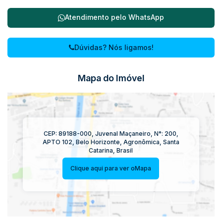
Atendimento pelo
WhatsApp
Dúvidas? Nós ligamos!
Mapa do Imóvel
CEP: 89188-000
,
Juvenal Maçaneiro
,
N°:
200
,
APTO 102
,
Belo Horizonte
,
Agronômica
,
Santa
Catarina
,
Brasil
Clique aqui para ver o
Mapa