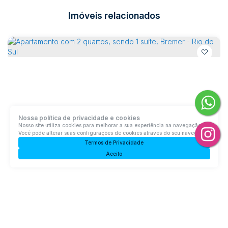
Imóveis relacionados
Nossa política de privacidade e cookies
Nosso site utiliza cookies para melhorar a sua experiência na navegação.
Você pode alterar suas configurações de cookies através do seu navegador.
Termos de Privacidade
Aceito
Apartamento com 2 quartos, sendo 1 suíte, Bremer - Rio do Sul
Bremer, Rio do Sul, Santa Catarina, Brasil
R$
420.000
2
Dormitório(s)
1
Banheiro(s)
Privativo:
59m²
1
Sala(s)
1
Suíte(s)
Total:
70m²
1
Vaga(s)