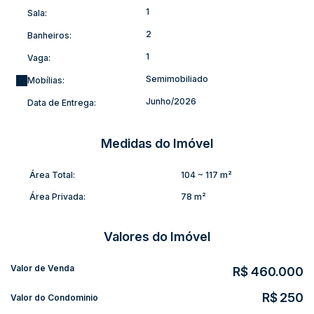
Uma excelente oportunidade para quem deseja morar com
1
Sala:
conforto ou investir em um imóvel com ótima valorização.
2
(A.S)
Banheiros:
1
Vaga:
Semimobiliado
Mobílias:
Junho/2026
Data de Entrega:
Medidas do Imóvel
Área Total:
104 ~ 117 m²
Área Privada:
78 m²
Valores do Imóvel
Valor de Venda
R$
460.000
R$
250
Valor do Condominio