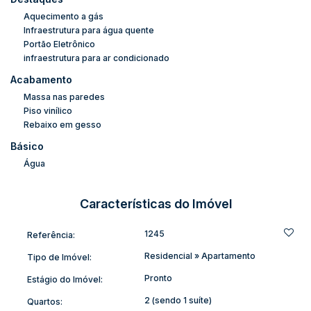
confraternização.
Aquecimento a gás
Infraestrutura para água quente
Além disso, dispõe de
ampla área de serviço
,
rebaixo em
Portão Eletrônico
gesso
infraestrutura para ar condicionado
,
piso laminado nos ambientes
e
preparação para
água quente e aquecimento a gás
, proporcionando ainda
Acabamento
mais conforto no dia a dia.
Massa nas paredes
Piso vinílico
Diferenciais do imóvel:
Rebaixo em gesso
• 01 suíte + 01 quarto;
Básico
• Móveis sob medida modernos;
Água
• Sala e cozinha integradas;
• Sacada com churrasqueira a carvão;
• Ampla área de serviço;
Características do Imóvel
• Rebaixo em gesso;
• Piso laminado;
1245
Referência:
• Preparação para água quente e aquecimento a gás;
Residencial
»
Apartamento
Tipo de Imóvel:
• 01 vaga de garagem;
Pronto
Estágio do Imóvel:
• Localização tranquila e livre de enchentes.
2 (sendo 1 suíte)
Quartos: