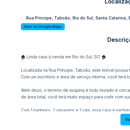
Localiza
Rua Principe
,
Taboão
,
Rio do Sul
,
Santa Catarina
,
Abrir no Google Maps
Descriç
🏠 Linda casa à venda em Rio do Sul, SC! 🏠
Localizada na Rua Príncipe, Taboão, este imóvel possui 
Com um escritório e área de serviço interna, você terá 
Além disso, o terreno de esquina é todo murado e cerca
de área total, você terá muito espaço para curtir com sua
Com 1 banheiro, 2 garagens e 1 sala, essa casa é perfei
aconchegante.
Ve