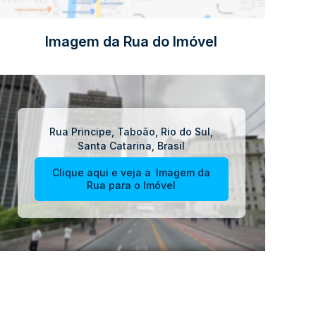
Imagem da Rua do Imóvel
Rua Principe
,
Taboão
,
Rio do Sul
,
Santa Catarina
,
Brasil
Clique aqui e veja a
Imagem da
Rua
para o Imóvel