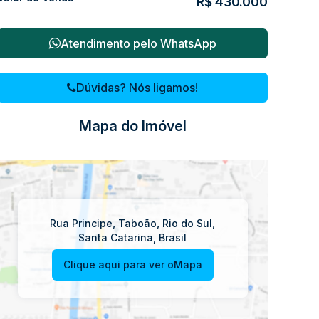
R$
430.000
Atendimento pelo
WhatsApp
Dúvidas? Nós ligamos!
Mapa do Imóvel
Rua Principe
,
Taboão
,
Rio do Sul
,
Santa Catarina
,
Brasil
Clique aqui para ver o
Mapa