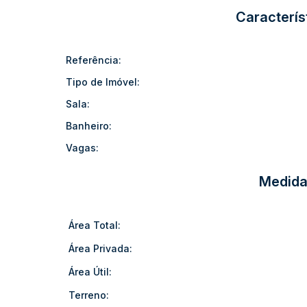
Não perca a oportunidade de adquirir esse imóvel único
Caracterís
te espera! 🏡✨
Área total: 138.13m²
Referência:
Área do terreno: 324m²
Tipo de Imóvel:
(G.W)
Sala:
Banheiro:
Vagas:
Medida
Área Total:
Área Privada:
Área Útil:
Terreno: