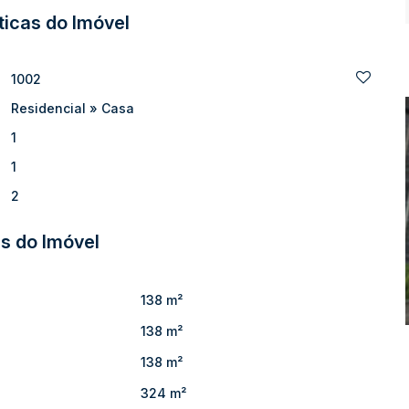
! Entre em contato conosco e agende uma visita. Seu novo lar
ticas do Imóvel
1002
Residencial
»
Casa
1
1
2
s do Imóvel
138 m²
138 m²
138 m²
324 m²