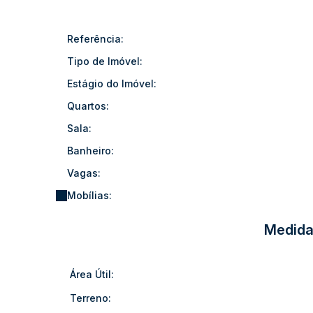
A casa combina um projeto inteligente com ambientes be
Referência:
potencial de valorização.
Tipo de Imóvel:
Agende uma visita e venha conhecer pessoalmente essa
Estágio do Imóvel:
Quartos:
Sala:
Banheiro:
Vagas:
Mobílias:
Medida
Área Útil:
Terreno: