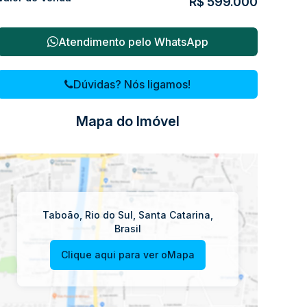
R$
599.000
Atendimento pelo
WhatsApp
Dúvidas? Nós ligamos!
Mapa do Imóvel
Taboão
,
Rio do Sul
,
Santa Catarina
,
Brasil
Clique aqui para ver o
Mapa