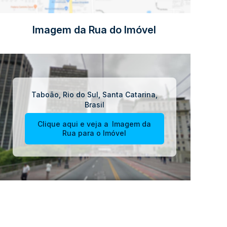
Imagem da Rua do Imóvel
Taboão
,
Rio do Sul
,
Santa Catarina
,
Brasil
Clique aqui e veja a
Imagem da
Rua
para o Imóvel