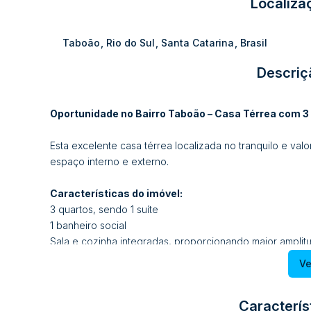
Localiza
Taboão
,
Rio do Sul
,
Santa Catarina
,
Brasil
Descriç
Oportunidade no Bairro Taboão – Casa Térrea com 3 
Esta excelente casa térrea localizada no tranquilo e val
espaço interno e externo.
Características do imóvel:
3 quartos, sendo 1 suíte
1 banheiro social
Sala e cozinha integradas, proporcionando maior amplit
1 lavabo
Ve
Área de serviço
Amplo espaço nos fundos, ideal para construção de área
Caracterís
Garagem coberta para 2 carros