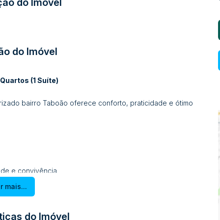
ção do Imóvel
ão do Imóvel
Quartos (1 Suíte)
orizado bairro Taboão oferece conforto, praticidade e ótimo
ude e convivência
r mais...
 de festas ou lazer
ticas do Imóvel