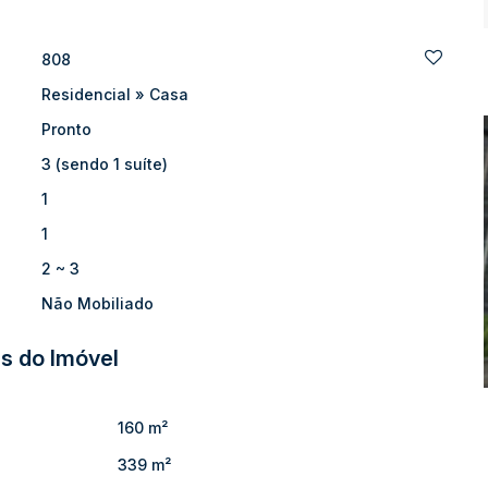
m iluminados e ventilados, pronta para morar e com excelente
808
Residencial
»
Casa
 oportunidade!
Pronto
3 (sendo 1 suíte)
1
1
2 ~ 3
Não Mobiliado
s do Imóvel
160 m²
339 m²