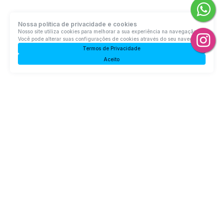
Nossa política de privacidade e cookies
Casa com 3 quartos, Jardim América - Rio do Sul
Nosso site utiliza cookies para melhorar a sua experiência na navegação.
Você pode alterar suas configurações de cookies através do seu navegador.
Termos de Privacidade
Jardim América, Rio do Sul, Santa Catarina, Brasil
Aceito
R$
630.000
3
Dormitório(s)
1
Banheiro(s)
2
Sala(s)
1
Suíte(s)
1
Vaga(s)
Útil:
242m²
Terreno:
396m²