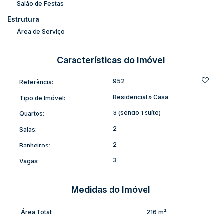
Salão de Festas
padrão de construção e ambiente acolhedor.
Estrutura
📍
Localização:
Bairro Cidade Alta, Trombudo Central – região
tranquila e de fácil acesso, próxima a escolas, comércios e
Área de Serviço
serviços.
💰
Entre em contato e agende uma visita!
Essa pode ser a
Características do Imóvel
casa dos seus sonhos!
952
Referência:
S.A.
Residencial
»
Casa
Tipo de Imóvel:
3 (sendo 1 suíte)
Quartos:
2
Salas:
2
Banheiros:
3
Vagas:
Medidas do Imóvel
Área Total:
216 m²