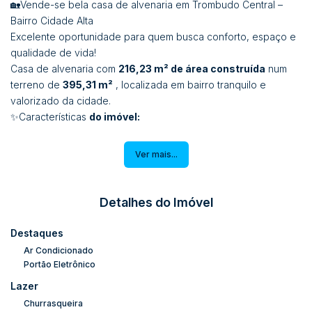
🏡Vende-se bela casa de alvenaria em Trombudo Central –
Bairro Cidade Alta
Excelente oportunidade para quem busca conforto, espaço e
qualidade de vida!
Casa de alvenaria com
216,23 m² de área construída
num
terreno de
395,31 m²
, localizada em bairro tranquilo e
valorizado da cidade.
✨Características
do imóvel:
01 suíte espaçosa
Ver mais...
03 dormitórios adicionais
03 banheiros
Ampla sala de estar
Detalhes do Imóvel
Sala de festas ideal para receber amigos e familiares
Cozinha funcional e bem planejada
Destaques
Área de serviço
Ar Condicionado
Garagem coberta para até 03 carros
Portão Eletrônico
Pintura nova e imóvel muito bem cuidado
Lazer
Fica totalmente mobiliada!
Churrasqueira
Imóvel pronto para morar, com excelente acabamento, ótimo