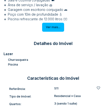
🔹 Sala e cozinha conjugadas 🍽️
🔹 Área de serviço / lavação 🧺
🔹 Garagem com escritorio conjugado 🚗
🔹 Poço com 10m de profundidade 💧
🔹 Piscina refrescante de 12.000 litros 🏊‍♂️
✅
Terreno de 786,70m²:
Ver mais...
🔹 Totalmente murado, com portão eletrônico 🚪
🔹
Livre de enchente!
🌞
💰
Valores imperdíveis:
Detalhes do Imóvel
🔹
R$ 620.000,00
(sem mobília)
🔹
R$ 670.000,00
(com todos os móveis e eletrodomésticos)
Lazer
📌
Facilidade na negociação!
Aceita imóvel de menor valor
Churrasqueira
(casa, apartamento, sítio) ou carro sob avaliação.
Piscina
🌟
Essa casa pode ser sua!
Agende uma visita e venha se
encantar! 🏠💙
📲 #CasaDosSonhos #MudeJá #SeuNovoLar
Características do Imóvel
#ImóveisRioDoSul
511
Referência:
Residencial
»
Casa
Tipo de Imóvel:
3 (sendo 1 suíte)
Quartos: