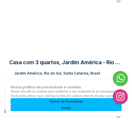
Casa com 3 quartos, Jardim América - Rio do Sul
Jardim América, Rio do Sul, Santa Catarina, Brasil
R$
630.000
Nossa política de privacidade e cookies
Nosso site utiliza cookies para melhorar a sua experiência na navegação.
3
Dormitório(s)
1
Banheiro(s)
2
Sala(s)
1
Suíte(s)
1
Vaga(s)
Você pode alterar suas configurações de cookies através do seu navegador.
Útil:
242m²
Terreno:
396m²
Termos de Privacidade
Aceito