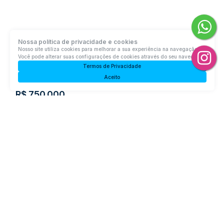
Nossa política de privacidade e cookies
Casa com 2 quartos, Laranjeiras - Rio do Sul
Nosso site utiliza cookies para melhorar a sua experiência na navegação.
Você pode alterar suas configurações de cookies através do seu navegador.
Termos de Privacidade
Rua XV de Novembro, 2064, 89167-410, Laranjeiras, Rio do
Sul, Santa Catarina, Brasil
Aceito
R$
750.000
3
Dormitório(s)
2
Banheiro(s)
Privativo:
157m²
2
Sala(s)
1
Suíte(s)
2
Vaga(s)
Útil:
157m²
Terreno:
720m²