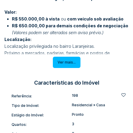
Valor:
R$ 550.000,00 à vista
ou
com veículo sob avaliação
R$ 650.000,00 para demais condições de negociação
(Valores podem ser alterados sem aviso prévio.)
Localização:
Localização privilegiada no bairro Laranjeiras.
Próximo a mercados, padarias, farmácias e postos de
combustíveis.
Ver mais...
Área segura e fora da zona de risco de enchentes.
Terreno:
Características do Imóvel
Terreno espaçoso com 460m².
Amplo espaço aos fundos, ideal para a construção de piscina,
198
Referência:
área de festas, jardim ou plantio de árvores frutíferas.
Residencial
»
Casa
Tipo de Imóvel:
Área Construída:
Pronto
Estágio do Imóvel:
Aproximadamente 160m² de área construída.
3
Quartos: