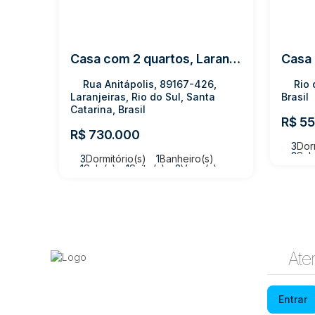
Casa com 2 quartos, Laranjeiras - Rio do Sul
Rua Anitápolis, 89167-426,
Rio 
Laranjeiras, Rio do Sul, Santa
Brasil
Catarina, Brasil
R$
55
R$
730.000
3
Dor
2
Sal
3
Dormitório(s)
1
Banheiro(s)
Terr
1
Sala(s)
1
Suíte(s)
2
Vaga(s)
Útil:
128m²
Terreno:
316m²
Ate
Entrar