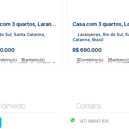
Casa com 3 quartos, Laranjeiras - Rio do Sul
do Sul, Santa Catarina,
Laranjeiras, Rio do Sul, 
Catarina, Brasil
0.000
R$
690.000
mitório(s)
1
Banheiro(s)
3
Dormitório(s)
2
Banheiro(
a(s)
Total:
200m²
Útil:
160m²
1
Sala(s)
3
Vaga(s)
Útil:
16
eno:
460m²
Terreno:
557m²
ndimento
Contatos
(47) 98841-1515