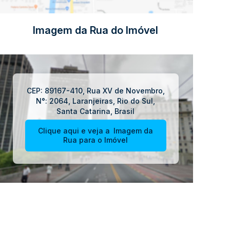
Imagem da Rua do Imóvel
CEP: 89167-410
,
Rua XV de Novembro
,
N°:
2064
,
Laranjeiras
,
Rio do Sul
,
Santa Catarina
,
Brasil
Clique aqui e veja a
Imagem da
Rua
para o Imóvel