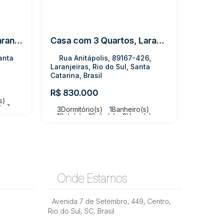
Casa com 3 quartos, Laranjeiras - Rio do Sul
Casa com 3 Quartos, Laranjeiras - Rio do Sul
Santa
Rua Anitápolis, 89167-426,
Laranjeiras, Rio do Sul, Santa
Catarina, Brasil
R$
830.000
s)
8m²
3
Dormitório(s)
1
Banheiro(s)
1
Sala(s)
1
Suíte(s)
2
Vaga(s)
Útil:
150m²
Terreno:
365m²
Onde Estamos
Avenida 7 de Setembro
,
449
,
Centro
,
Rio do Sul
,
SC
,
Brasil