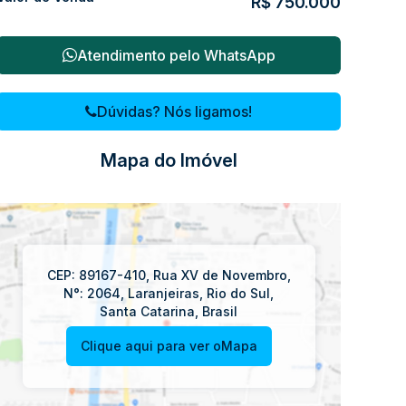
R$
750.000
Atendimento pelo
WhatsApp
Dúvidas? Nós ligamos!
Mapa do Imóvel
CEP: 89167-410
,
Rua XV de Novembro
,
N°:
2064
,
Laranjeiras
,
Rio do Sul
,
Santa Catarina
,
Brasil
Clique aqui para ver o
Mapa