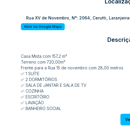
Localiza
Rua XV de Novembro
,
N°:
2064
,
Cerutti
,
Laranjeira
Abrir no Google Maps
Descriç
Casa Mista com 157,2 m²
Terreno com 720,00m²
Frente para a Rua 15 de novembro com 28,00 metros
✅ 1 SUÍTE
✅ 2 DORMITÓRIOS
✅ SALA DE JANTAR E SALA DE TV
✅ COZINHA
✅ ESCRITÓRIO
✅ LAVAÇÃO
✅ BANHEIRO SOCIAL
✅ SACADA ABERTA
Ve
✅ GARAGEM PARA 02 CARROs
✅ SEMI MOBILIADO O APARTAMENTO