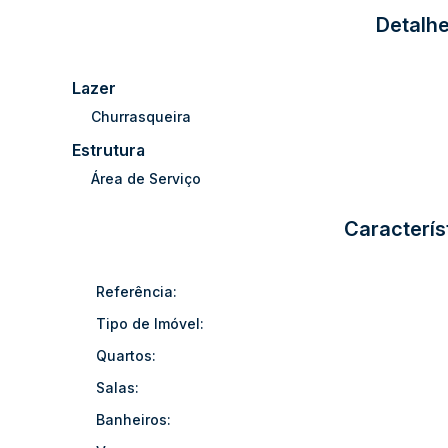
LOCALIZAÇÃO EXCELENTE NA ENTRADA DE RIO DO SUL!
Detalhe
VIABILIDADE PARA CONSTRUÇÃO DE PRÉDIO OU GALPÃ
R$ 750.000,00 ( VALOR SUJEITO A ALTERAÇÃO SEM AVI
Lazer
Churrasqueira
Estrutura
Área de Serviço
Caracterís
Referência:
Tipo de Imóvel:
Quartos:
Salas:
Banheiros: