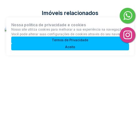
Imóveis relacionados
Nossa política de privacidade e cookies
Nosso site utiliza cookies para melhorar a sua experiência na navegação.
Você pode alterar suas configurações de cookies através do seu navegador.
Termos de Privacidade
Aceito
Apartamento no residencial Acqua Bela
Canta Galo, Rio do Sul, Santa Catarina, Brasil
R$
1.000.000
3
Dormitório(s)
2
Banheiro(s)
Privativo:
119m²
1
Sala(s)
1
Suíte(s)
1
Vaga(s)
Útil:
166m²