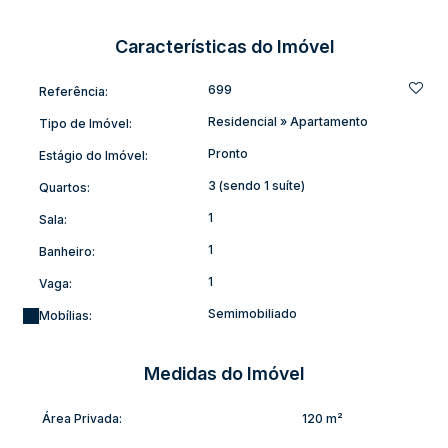
Elevador (Apartamento 2º Andar)
Portão eletrônico com interfone para sua segurança
Características do Imóvel
Playground para as crianças
699
Referência:
Localização excelente, em uma região tranquila e com fácil
Residencial
»
Apartamento
Tipo de Imóvel:
acesso a comércios e serviços.
Pronto
Estágio do Imóvel:
Entre em contato para agendar uma visita e se encantar com
3 (sendo 1 suíte)
Quartos:
cada detalhe deste imóvel!
1
Sala:
1
Banheiro:
1
Vaga:
Semimobiliado
Mobílias:
Medidas do Imóvel
Área Privada:
120 m²