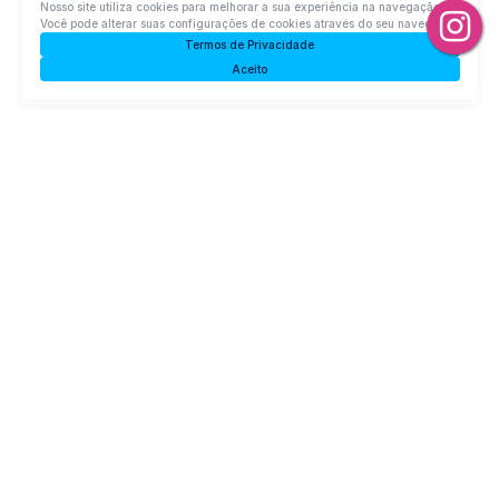
Canta Galo, Rio do Sul, Santa Catarina, Brasil
Nosso site utiliza cookies para melhorar a sua experiência na navegação.
Você pode alterar suas configurações de cookies através do seu navegador.
R$
1.000.000
Termos de Privacidade
Aceito
3
Dormitório(s)
2
Banheiro(s)
Privativo:
119m²
1
Sala(s)
1
Suíte(s)
1
Vaga(s)
Útil:
166m²
Apartamento com 2 quartos, Canta Galo - Rio do Sul
Rua Regina Pasqualini, 89163-264, Canta Galo, Rio do Sul,
Santa Catarina, Brasil
R$
600.000