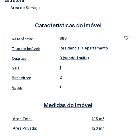
🏙️ O Empreendimento:
Estrutura
Área de Serviço
Hall de entrada
decorado
Elevador
Características do Imóvel
Portão eletrônico
com interfone
Bicicletário
696
Referência:
Playground
Residencial
»
Apartamento
Localização
Tipo de Imóvel:
privilegiada
em área central
Região com
infraestrutura completa
e fácil acesso
3 (sendo 1 suíte)
Quartos:
📍 Ponto de Referência:
1
Sala:
Ao lado do
SESI
2
Banheiros:
A 2 km da
UNIDAVI
1
Vaga:
A 2,5 km da
Prefeitura Municipal de Rio do Sul
Medidas do Imóvel
Área Total:
135 m²
Área Privada:
120 m²