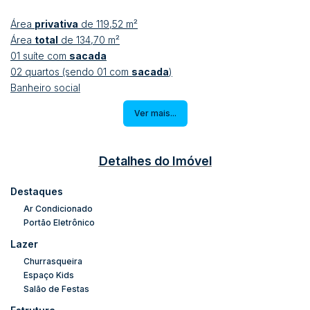
Área
privativa
de 119,52 m²
Área
total
de 134,70 m²
01 suíte com
sacada
02 quartos (sendo 01 com
sacada
)
Banheiro social
Sala de estar e jantar
integradas com a cozinha
Ver mais...
Sacada com
churrasqueira à carvão
Área de serviço / Lavação
Garagem
+
Hobby box
Detalhes do Imóvel
Ficam no imóvel:
Destaques
Móveis da cozinha
Ar Condicionado
Guarda-roupas
Portão Eletrônico
Ar-condicionado
Lazer
💧 Estrutura e Acabamentos:
Churrasqueira
Espaço Kids
Tubulação para
água quente
em todos os ambientes
Salão de Festas
Piso cerâmico
em todo o apartamento