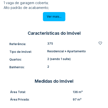
1 vaga de garagem coberta;
Alto padrão de acabamento;
Aceita-se financiamento bancário.
Ver mais...
Negocia-se valor à vista.
Características do Imóvel
375
Referência:
Residencial
»
Apartamento
Tipo de Imóvel:
2 (sendo 1 suíte)
Quartos:
2
Banheiros:
Medidas do Imóvel
Área Total:
136 m²
Área Privada:
97 m²