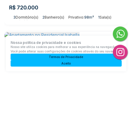
R$
720.000
3
Dormitório(s)
2
Banheiro(s)
Privativo:
98m²
1
Sala(s)
1
Suíte(s)
Nossa política de privacidade e cookies
Nosso site utiliza cookies para melhorar a sua experiência na navegação.
Você pode alterar suas configurações de cookies através do seu navegador.
Termos de Privacidade
Aceito
Apartamento no Residencial Isabella
Centro, Rio do Sul, Santa Catarina, Brasil
R$
890.000