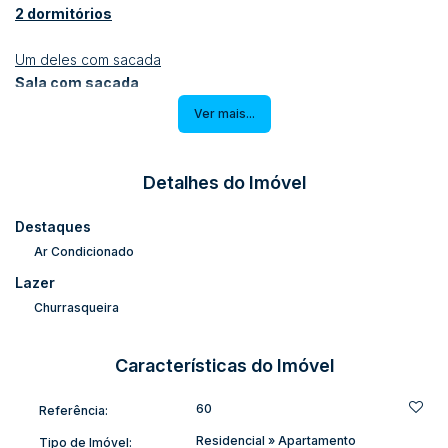
2 dormitórios
Um deles com sacada
Sala com sacada
Lavabo
Ver mais...
Sala de jantar
Sala de estar
Cozinha
Detalhes do Imóvel
2 banheiros
Área de serviço
Destaques
Churrasqueira
Ar Condicionado
2 vagas de garagem
Lazer
Informações Adicionais
Churrasqueira
Ficam os móveis sob medida
Aquecimento solar
Características do Imóvel
Gás central
Instalação para ar-condicionado central
60
Referência:
Localizado perto de escola, hospital, mercado e comercio
Residencial
»
Apartamento
Tipo de Imóvel: