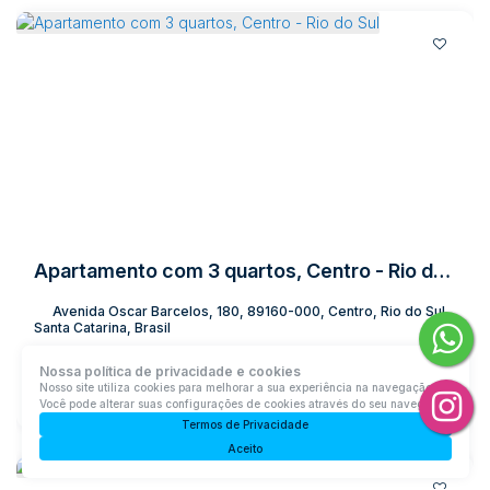
Apartamento com 3 quartos, Centro - Rio do Sul
Avenida Oscar Barcelos, 180, 89160-000, Centro, Rio do Sul,
Santa Catarina, Brasil
R$
990.000
Nossa política de privacidade e cookies
Nosso site utiliza cookies para melhorar a sua experiência na navegação.
3
Dormitório(s)
1
Banheiro(s)
Privativo:
170m²
1
Sala(s)
Você pode alterar suas configurações de cookies através do seu navegador.
1
Suíte(s)
1
Vaga(s)
Útil:
170m²
Termos de Privacidade
Aceito