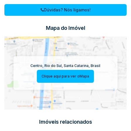
Dúvidas? Nós ligamos!
Mapa do Imóvel
Centro
,
Rio do Sul
,
Santa Catarina
,
Brasil
Clique aqui para ver o
Mapa
Imóveis relacionados