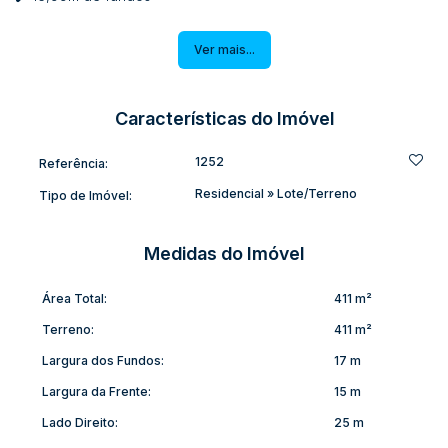
R. XV de Novembro Laurentino/SC
Ver mais...
Características do Imóvel
1252
Referência:
Residencial
»
Lote/Terreno
Tipo de Imóvel:
Medidas do Imóvel
Área Total:
411 m²
Terreno:
411 m²
Largura dos Fundos:
17 m
Largura da Frente:
15 m
Lado Direito:
25 m