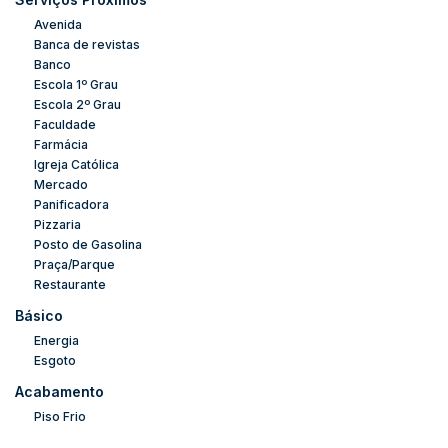
✔️
Pronta para ocupação!
Avenida
Banca de revistas
(IPTU + condomínio não inclusos no aluguel)
Banco
Escola 1º Grau
Escola 2º Grau
📞
Interessados?
Entre em contato:
Faculdade
Farmácia
Igreja Católica
Mercado
Panificadora
Pizzaria
Posto de Gasolina
Praça/Parque
Restaurante
Básico
Energia
Esgoto
Acabamento
Piso Frio