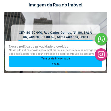
Imagem da Rua do Imóvel
CEP: 89160-910
,
Rua Carlos Gomes
,
N°:
80
,
SALA
06
,
Centro
,
Rio do Sul
,
Santa Catarina
,
Brasil
Clique aqui e veja a
Imagem da Rua
para o
Nossa política de privacidade e cookies
Imóvel
Nosso site utiliza cookies para melhorar a sua experiência na navegação.
Você pode alterar suas configurações de cookies através do seu navegador.
Termos de Privacidade
Aceito
Imóveis relacionados