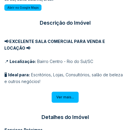
Abrir no Google Maps
Descrição do Imóvel
📢 EXCELENTE SALA COMERCIAL PARA VENDA E
LOCAÇÃO 📢
📍
Localização:
Bairro Centro - Rio do Sul/SC
🖥️
Ideal para:
Escritórios, Lojas, Consultórios, salão de beleza
e outros negócios!
✅ DESTAQUES:
Ver mais...
✔️
Área útil de 62,65m²
✔️
Infraestrutura completa:
Ar-condicionado, banheiros,
câmeras de vigilância
Detalhes do Imóvel
✔️
Ótima localização:
Fácil acesso, próximo a , restaurantes,
lojas, bancos etc
Serviços Próximos