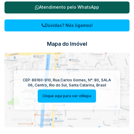
Atendimento pelo
WhatsApp
Dúvidas? Nós ligamos!
Mapa do Imóvel
CEP: 89160-910
,
Rua Carlos Gomes
,
N°:
80
,
SALA
06
,
Centro
,
Rio do Sul
,
Santa Catarina
,
Brasil
Clique aqui para ver o
Mapa