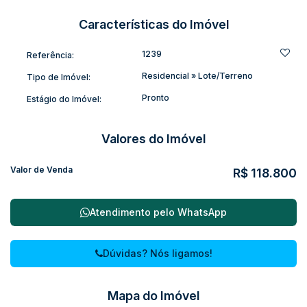
✅ Financiamento direto com a loteadora
✅ Entrada de apenas R$ 20.000,00
Características do Imóvel
✅ Saldo parcelado em até 70 vezes
1239
Referência:
Entre em contato e conheça as opções disponíveis. Realize o
Residencial
»
Lote/Terreno
Tipo de Imóvel:
sonho do seu terreno próprio com condições facilitadas de
pagamento.
Pronto
Estágio do Imóvel:
(A.S)
Valores do Imóvel
Valor de Venda
R$
118.800
Atendimento pelo
WhatsApp
Dúvidas? Nós ligamos!
Mapa do Imóvel