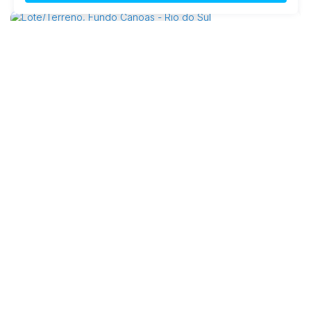
Lote/Terreno, Fundo Canoas - Rio do Sul
89163-568, Fundo Canoas, Rio do Sul, Santa Catarina, Brasil
R$
299.000
Total:
835m²