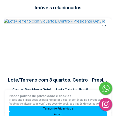
Imóveis relacionados
Lote/Terreno com 3 quartos, Centro - Presidente Getúlio
Centro, Presidente Getúlio, Santa Catarina, Brasil
Nossa política de privacidade e cookies
R$
1.590.000
Nosso site utiliza cookies para melhorar a sua experiência na navegação.
Você pode alterar suas configurações de cookies através do seu navegador.
3
Dormitório(s)
1
Banheiro(s)
1
Sala(s)
1
Suíte(s)
2
Vaga(s)
Termos de Privacidade
Útil:
800m²
Terreno:
3003m²
Aceito