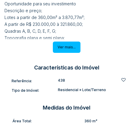
Oportunidade para seu investimento
Descrição e preço;
Lotes a partir de 360,00m² a 3.870,77m²;
A partir de R$ 230.000,00 à 321.860,00;
Quadras A, B, C, D, E, F, G;
Topografia plana e semi plana;
Ampla área verde;
Ver mais...
Iluminação moderna;
Livre de enchente e da área de risco;
Ruas pavimentadas;
Características do Imóvel
Prontos para seu investimento, seja residencial ou comercial.
Matriculas individualizadas de cada lote.
438
Referência:
Residencial
»
Lote/Terreno
Tipo de Imóvel:
Medidas do Imóvel
Área Total:
360 m²