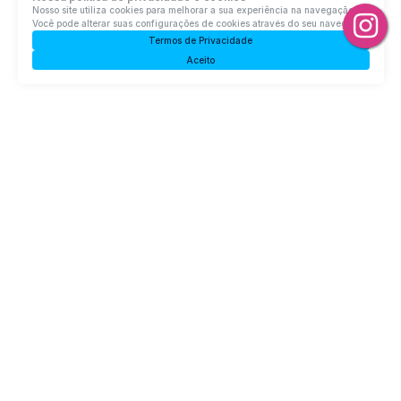
Nosso site utiliza cookies para melhorar a sua experiência na navegação.
Você pode alterar suas configurações de cookies através do seu navegador.
Termos de Privacidade
Aceito
Lote/Terreno - Rio do Oeste
Centro, Rio do Oeste, Santa Catarina, Brasil
R$
60.000
Terreno:
600m²