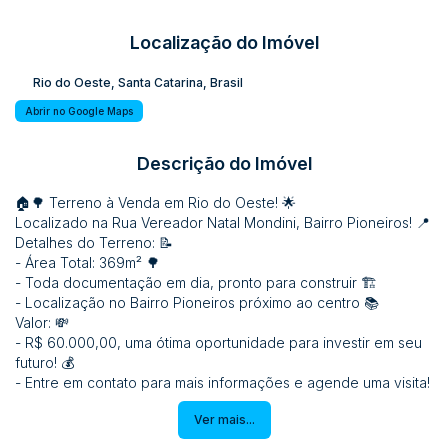
Localização do Imóvel
Rio do Oeste
,
Santa Catarina
,
Brasil
Abrir no Google Maps
Descrição do Imóvel
🏠🌳 Terreno à Venda em Rio do Oeste! 🌟
Localizado na Rua Vereador Natal Mondini, Bairro Pioneiros! 📍
Detalhes do Terreno: 📝
- Área Total: 369m² 🌳
- Toda documentação em dia, pronto para construir 🏗️
- Localização no Bairro Pioneiros próximo ao centro 📚
Valor: 💸
- R$ 60.000,00, uma ótima oportunidade para investir em seu
futuro! 💰
- Entre em contato para mais informações e agende uma visita!
📅
Ver mais...
Não perca essa oportunidade de construir seu sonho em Rio
do Oeste! 🏠