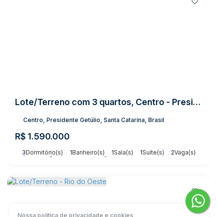
Lote/Terreno com 3 quartos, Centro - Presidente Getúlio
Centro, Presidente Getúlio, Santa Catarina, Brasil
R$
1.590.000
3
Dormitório(s)
1
Banheiro(s)
1
Sala(s)
1
Suíte(s)
2
Vaga(s)
Útil:
800m²
Terreno:
3003m²
Nossa política de privacidade e cookies