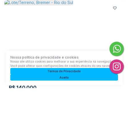
Nossa política de privacidade e cookies
Nosso site utiliza cookies para melhorar a sua experiência na navegação.
Você pode alterar suas configurações de cookies através do seu navegador.
Lote/Terreno, Bremer - Rio do Sul
Termos de Privacidade
Bremer, Rio do Sul, Santa Catarina, Brasil
Aceito
R$
140.000
Total:
385m²