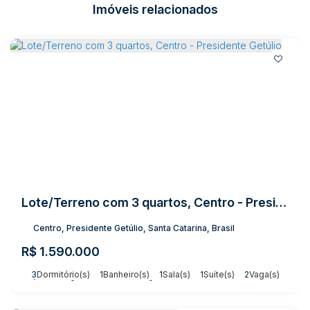
Imóveis relacionados
Lote/Terreno com 3 quartos, Centro - Presidente Getúlio
Centro, Presidente Getúlio, Santa Catarina, Brasil
R$
1.590.000
3
Dormitório(s)
1
Banheiro(s)
1
Sala(s)
1
Suíte(s)
2
Vaga(s)
Útil:
800m²
Terreno:
3003m²