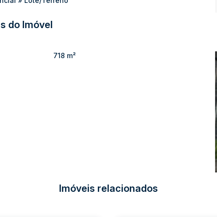
ncial
»
Lote/Terreno
s do Imóvel
718 m²
Imóveis relacionados