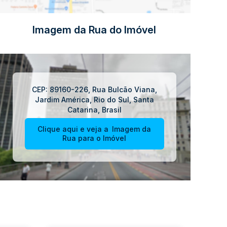
Imagem da Rua do Imóvel
CEP: 89160-226
,
Rua Bulcão Viana
,
Jardim América
,
Rio do Sul
,
Santa
Catarina
,
Brasil
Clique aqui e veja a
Imagem da
Rua
para o Imóvel