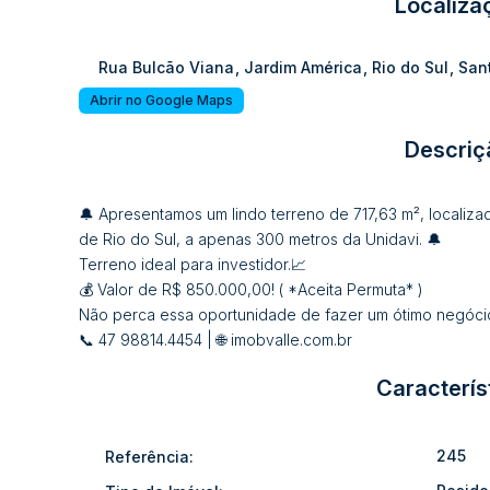
Localiza
Rua Bulcão Viana
,
Jardim América
,
Rio do Sul
,
San
Abrir no Google Maps
Descriç
🔔 Apresentamos um lindo terreno de 717,63 m², localiz
de Rio do Sul, a apenas 300 metros da Unidavi. 🔔
Terreno ideal para investidor.📈
💰 Valor de R$ 850.000,00! ( *Aceita Permuta* )
Não perca essa oportunidade de fazer um ótimo negócio
📞 47 98814.4454 | 🌐 imobvalle.com.br
Caracterís
245
Referência: