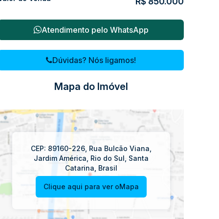
R$
850.000
Atendimento pelo
WhatsApp
Dúvidas? Nós ligamos!
Mapa do Imóvel
CEP: 89160-226
,
Rua Bulcão Viana
,
Jardim América
,
Rio do Sul
,
Santa
Catarina
,
Brasil
Clique aqui para ver o
Mapa