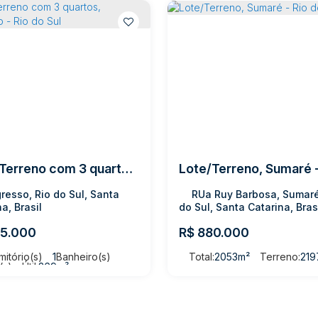
Lote/Terreno com 3 quartos, Progresso - Rio do Sul
resso, Rio do Sul, Santa
RUa Ruy Barbosa, Sumaré
a, Brasil
do Sul, Santa Catarina, Bras
5.000
R$
880.000
mitório(s)
1
Banheiro(s)
Total:
2053m²
Terreno:
219
(s)
Útil:
269m²
eno:
591m²