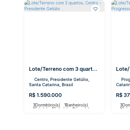
Lote/Terreno com 3 quartos, Centro - Presidente Getúlio
Centro, Presidente Getúlio,
Prog
Santa Catarina, Brasil
Catarin
R$
1.590.000
R$
37
3
Dormitório(s)
1
Banheiro(s)
3
Dor
1
Sala(s)
1
Suíte(s)
2
Vaga(s)
1
Sala
Útil:
800m²
Terreno:
3003m²
Terr