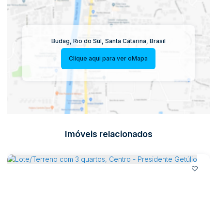
Budag
,
Rio do Sul
,
Santa Catarina
,
Brasil
Clique aqui para ver o
Mapa
Imóveis relacionados