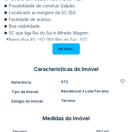
▶️ Possibilidade de construir Galpão;
▶️ Localizado as margens da SC 350;
▶️ Facilidade de acesso;
▶️ Boa visibilidade;
▶️ SC que liga Rio do Sul e Alfredo Wagner;
📍Bairro Rua XV - SC-350 (Rio do Sul - SC)
Ver mais...
Negociação:
Apartamento (Rio do sul);
Casa (Lontras / Aurora);
Características do Imóvel
Pronto para construir!
Não perca essa chance!
672
Referência:
Residencial
»
Lote/Terreno
Tipo de Imóvel:
Terreno
Estágio do Imóvel:
Medidas do Imóvel
Terreno:
392 m²