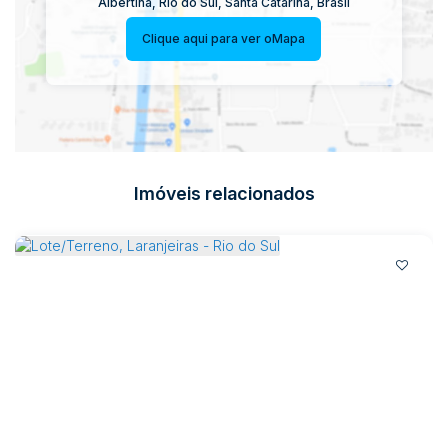
Albertina
,
Rio do Sul
,
Santa Catarina
,
Brasil
Clique aqui para ver o
Mapa
Imóveis relacionados