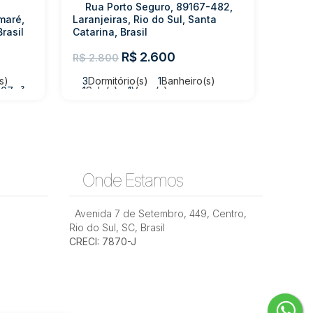
Rua Porto Seguro, 89167-482,
maré,
Laranjeiras, Rio do Sul, Santa
Brasil
Catarina, Brasil
R$
2.600
R$
2.800
s)
3
Dormitório(s)
1
Banheiro(s)
407m²
1
Sala(s)
1
Vaga(s)
Onde Estamos
Avenida 7 de Setembro
,
449
,
Centro
,
Rio do Sul
,
SC
,
Brasil
CRECI: 7870-J