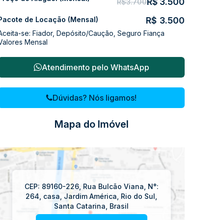
R$
3.500
R$
3.700
Pacote de Locação (Mensal)
R$
3.500
Aceita-se: Fiador, Depósito/Caução, Seguro Fiança
Valores Mensal
Atendimento pelo
WhatsApp
Dúvidas? Nós ligamos!
Mapa do Imóvel
CEP: 89160-226
,
Rua Bulcão Viana
,
N°:
264
,
casa
,
Jardim América
,
Rio do Sul
,
Santa Catarina
,
Brasil