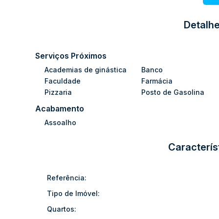
✔ Cozinha
✔ Área de serviço
Detalhe
✔
Amplo estacionamento com capacidade para até 
✨
Diferenciais:
Serviços Próximos
• Excelente opção para
escritórios, clínicas, consul
Academias de ginástica
Banco
• Ambientes amplos e bem distribuídos
Faculdade
Farmácia
• Imóvel em boas condições de uso
Pizzaria
Posto de Gasolina
• Localização estratégica no centro
Acabamento
Assoalho
📞
Entre em contato e agende sua visita!
Caracterís
Referência:
Tipo de Imóvel:
Quartos: