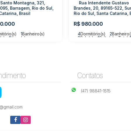
 Santo Montagna, 321,
Rua Intendente Gustavo
095, Barragem, Rio do Sul,
Brandes, 20, 89165-522, Su
Catarina, Brasil
Rio do Sul, Santa Catarina, 
0.000
R$
980.000
itório(s)
1
Banheiro(s)
4
Dormitório(s)
2
Banheiro(
(s)
1
Vaga(s)
3
Sala(s)
1
Suíte(s)
Total:
4
Vaga(s)
ndimento
Contatos
(47) 98841-1515
e@gmail.com