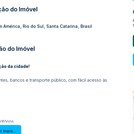
ção do Imóvel
m América
,
Rio do Sul
,
Santa Catarina
,
Brasil
ão do Imóvel
ção da cidade!
tes, bancos e transporte público, com fácil acesso às
itórios
r mais...