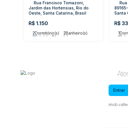
Rua Francisco Tomazoni,
Rua
Jardim das Hortensias, Rio do
89165-
Oeste, Santa Catarina, Brasil
Santa 
R$
1.150
R$
33
2
Dormitório(s)
2
Banheiro(s)
1
Dorm
2
Sala(s)
1
Vaga(s)
1
Sala
Ate
Entrar
imob.vall