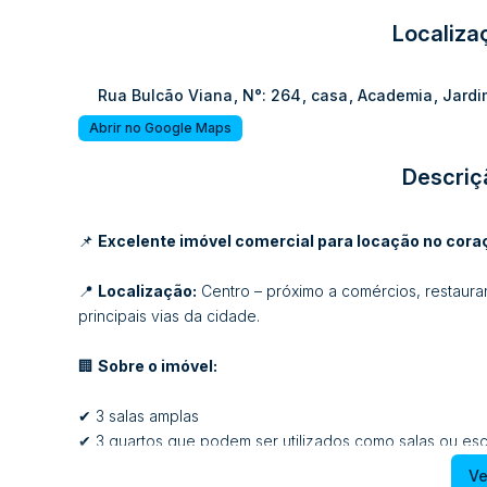
Localiza
Rua Bulcão Viana
,
N°:
264
,
casa
,
Academia
,
Jardi
Abrir no Google Maps
Descriç
📌
Excelente imóvel comercial para locação no cora
📍
Localização:
Centro – próximo a comércios, restauran
principais vias da cidade.
🏢
Sobre o imóvel:
✔ 3 salas amplas
✔ 3 quartos que podem ser utilizados como salas ou escr
✔ 2 banheiros
Ve