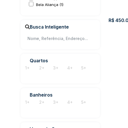
Bela Aliança (1)
228134
R$
450.
Busca Inteligente
Quartos
1+
2+
3+
4+
5+
Terreno
Nova 
Banheiros
1+
2+
3+
4+
5+
66044