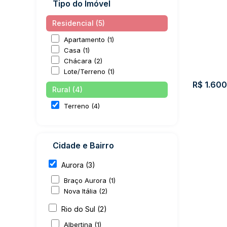
Tipo do Imóvel
Residencial (5)
Apartamento (1)
Casa (1)
Chácara (2)
Lote/Terreno (1)
R$
1.600
Rural (4)
Terreno (4)
Cidade e Bairro
Aurora (3)
Terreno
Braço Aurora (1)
CEP:
Nova Itália (2)
89186
Rio do Sul (2)
000
Albertina (1)