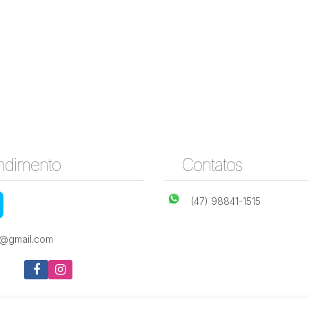
ndimento
Contatos
(47) 98841-1515
e@gmail.com