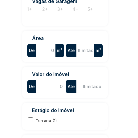
Vagas de Garagem
1+
2+
3+
4+
5+
Área
De
m²
Até
m²
Valor do Imóvel
De
Até
Estágio do Imóvel
Terreno (1)