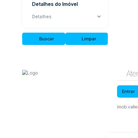
Detalhes do Imóvel
Detalhes
Buscar
Limpar
Ate
Entrar
imob.vall