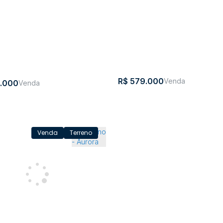
R$
579.000
.000
Terreno
 - Aurora
Terreno - Aurora
,
Nova
,
Aurora
,
Santa
,
Brasil
Braço
,
Aurora
,
Santa
-
Itália
Catarina
Aurora
Catari