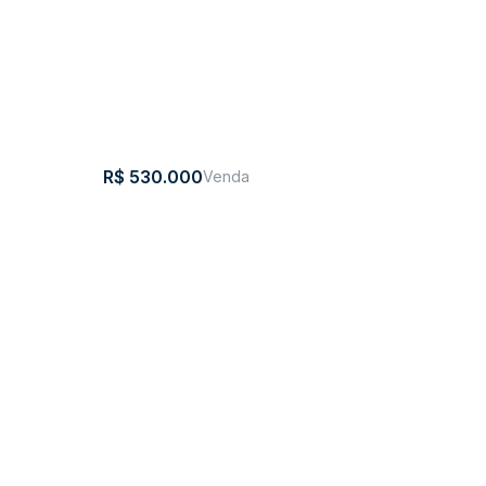
R$
530.000
Terreno - Aurora
,
Brasil
CEP: 89186-
,
Aurora
,
Santa
,
Brasil
na
000
Catarina