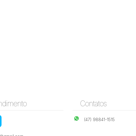
ndimento
Contatos
(47) 98841-1515