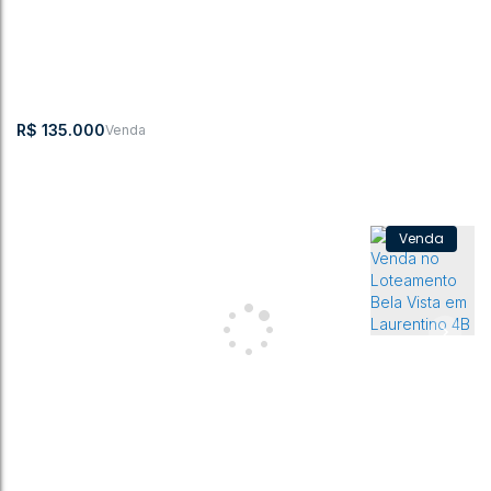
R$
135.000
Lote a Venda no Loteamento Bela Vista em Laurentino
CEP: 89170-000
,
Fruteira
,
Laurentino
,
Santa Catarina
,
Brasil