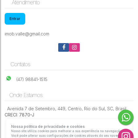
Atendimento
Entrar
Galpão, Canta Galo - Rio do Sul
imob.valle@gmail.com
CEP: 89163-
,
Rua Elma
,
Canta
,
Rio do
,
Santa
,
Brasil
035
Lenzi
Galo
Sul
Catarina
Contatos
2
267m²
693m²
(47) 98841-1515
Onde Estamos
Avenida 7 de Setembro
,
449
,
Centro
,
Rio do Sul
,
SC
,
Brasil
CRECI: 7870-J
Nossa política de privacidade e cookies
Nosso site utiliza cookies para melhorar a sua experiência na navegação.
Você pode alterar suas configurações de cookies através do seu navegador.