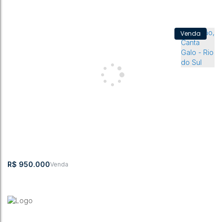
Galpão, Canta Galo - Rio do Sul
Canta Galo
,
Rio do Sul
,
Santa Catarina
,
Brasil
254m²
842m²
R$
950.000