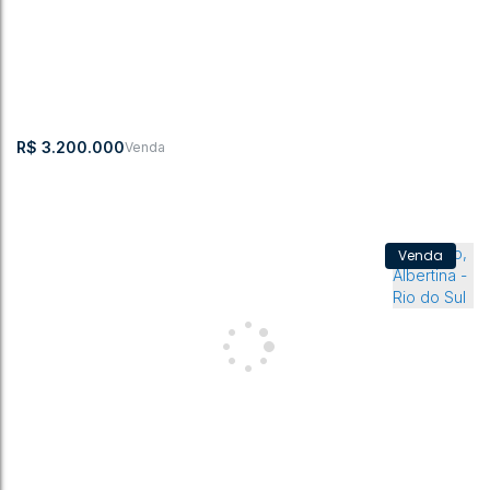
R$
3.200.000
Galpão a Venda no Taboão
CEP: 89167-
,
Rua Joao
,
Taboão
,
Rio do
,
Santa
,
Brasil
164
Ledra
Sul
Catarina