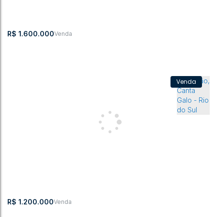
1100m²
6100m²
R$
1.600.000
Galpão, Albertina - Rio do Sul
CEP:
,
Avenida Ministro
,
N°:
,
Fazenda
,
Itajaí
,
Santa
,
Brasil
88301-
Victor Konder
3085
Catarina
701
2
2
321m²
321m²
1046m²
R$
1.200.000