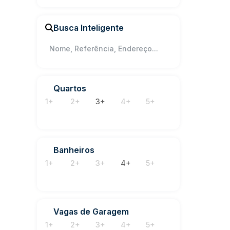
Presidente Getúlio (1)
Ribeirão Jacutinga (1)
3
4
Busca Inteligente
Rio do Oeste (1)
Anta Gorda (1)
Quartos
1+
2+
3+
4+
5+
Banheiros
1+
2+
3+
4+
5+
Vagas de Garagem
1+
2+
3+
4+
5+