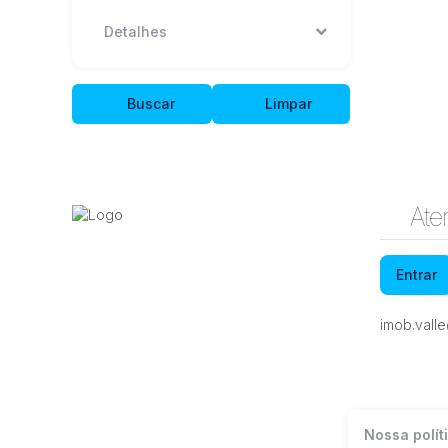
Detalhes
Buscar
Limpar
Ate
Entrar
imob.vall
Nossa polít