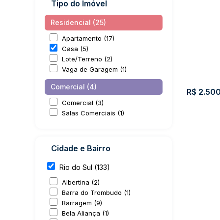
Tipo do Imóvel
Residencial (25)
Apartamento (17)
Casa (5)
Lote/Terreno (2)
Vaga de Garagem (1)
Comercial (4)
R$
2.500
Comercial (3)
Salas Comerciais (1)
Cidade e Bairro
Rio do Sul (133)
CASA N
Albertina (2)
Barra do Trombudo (1)
CEP:
Barragem (9)
89160
Bela Aliança (1)
063