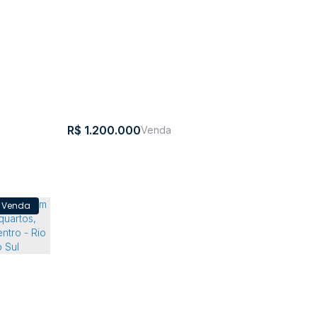
R$
1.200.000
ro - Rio
Casa com 3 quartos, Centro - Rio do
Sul
nta
,
Brasil
tarina
Centro
,
Rio do Sul
,
Santa Catarina
,
Brasil