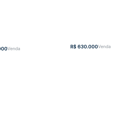
300m²
10
6
5
2
300m²
5
R$
630.000
000
Venda no Centro de Rio do
Casa com 5 quartos, Centr
Sul
Rua
,
N°:
,
Centro
,
Rio
,
Santa
,
Brasil
residente
80
do
Catarina
Centro
,
Rio do Sul
,
Santa Ca
Kennedy
Sul