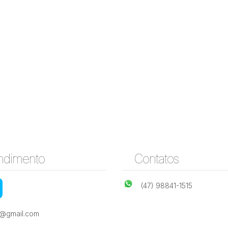
ndimento
Contatos
(47) 98841-1515
e@gmail.com