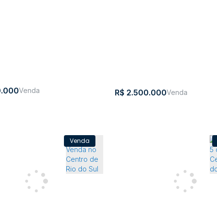
.000
R$
2.500.000
Casa com 10 quartos, Cent
O CENTRO DE RIO DO SUL
do Sul
,
Centro
,
Rio
,
Santa
,
Brasil
CEP:
,
Centro
,
Rio
,
Sa
-
do Sul
Catarina
89160-
do Sul
Ca
063