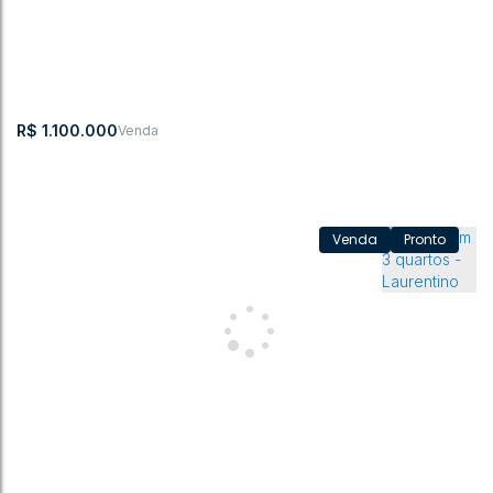
R$
1.100.000
Pronto
CASA ALTO PADRÃO NO CENTRO DE LAURENTINO
CEP: 89170-000
,
Centro
,
Laurentino
,
Santa Catarina
,
Brasil