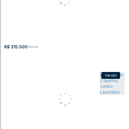
CASA INDIVIDUAL COM TRÊS QUARTOS EM LAURENTINO
Juvenal Simão
,
N°:
250
,
Centro
,
Laurentino
,
Santa Catarina
,
Brasil
3
2
1
120 ~ 12000m²
300m²
R$
315.000
Casa com 2 quartos, Centro - Laurentino
CEP: 89170-000
,
Centro
,
Laurentino
,
Santa Catarina
,
Brasil