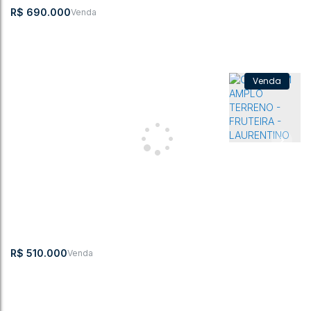
3
3
2
1
2
220m²
450m²
R$
690.000
Casa com 3 quartos - Laurentino
Centro
,
Laurentino
,
Santa Catarina
,
Brasil
3
1
1
1
2
160m²
345m²
R$
510.000