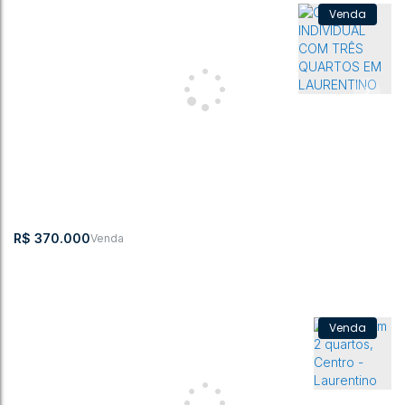
CASA COM AMPLO TERRENO - FRUTEIRA - LAURENTINO
Centro
,
Laurentino
,
Santa Catarina
,
Brasil
3
2
2
200m²
2
2969m²
R$
370.000