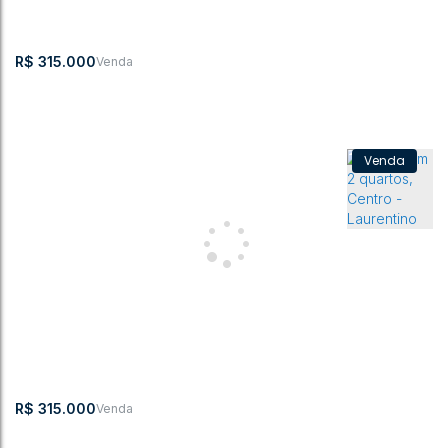
2
1
59m²
1
420m²
59m²
420m²
R$
315.000
Casa com 2 quartos, Centro - Laurentino
CEP: 89170-000
,
Centro
,
Laurentino
,
Santa Catarina
,
Brasil
2
1
59m²
420m²
R$
315.000