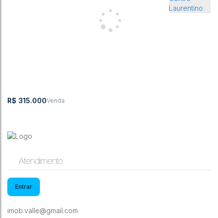
Casa com 2 quartos, Centro - Laurentino
CEP: 89170-000
,
Centro
,
Laurentino
,
Santa Catarina
,
Brasil
2
1
59m²
420m²
R$
315.000
Atendimento
Entrar
Casa com 2 quartos, Centro - Laurentino
imob.valle@gmail.com