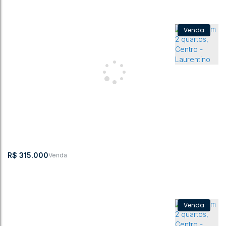
Casa com 2 quartos, Centro - Laurentino
CEP: 89170-000
,
Centro
,
Laurentino
,
Santa Catarina
,
Brasil
2
1
59m²
1
422m²
59m²
422m²
R$
315.000