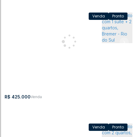
Pronto
APARTAMENTO A VENDA NO BREMER
Estrada
,
Apto 17.
,
Bremer
,
Rio do
,
Santa
,
Brasil
Blumenau
Bloco A
Sul
Catarina
2
2
59m²
1
1
1
R$
425.000
Pronto