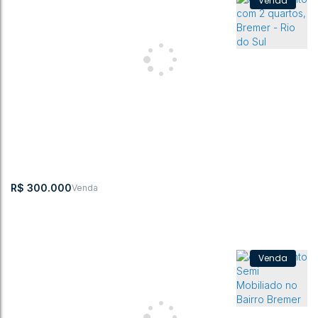
Apartamento no Residencial Spazzio Bairro Bremer
Estrada
,
N°:
,
Ap 54
,
Bremer
,
Rio do
,
Santa
,
Brasil
Blumenau
2301
B
Sul
Catarina
2
1
54m²
1
65m²
1
54m²
R$
300.000