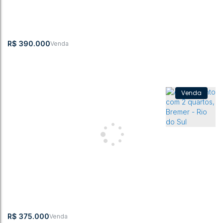
2
1
59m²
1
1
70m²
1
R$
390.000
Apartamento Novo 2 Dormitórios
CEP:
,
Estrada
,
Ap 14
,
Bremer
,
Rio do
,
Santa
,
Brasil
89161-000
Blumenau
Boco "A"
Sul
Catarina
2
1
54 ~ 5444m²
1
1
54m²
R$
375.000