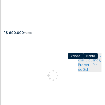
R$
690.000
Pronto
Apartamento com a suíte + 2 dormitórios - Spazio Vita -
Bremer
Bremer
,
Rio do Sul
,
Santa Catarina
,
Brasil