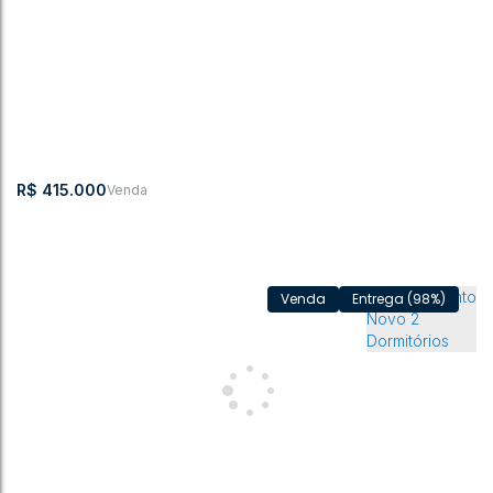
Sul
Bremer
,
Rio do Sul
,
Santa Catarina
,
Brasil
2
1
59m²
1
1
70m²
1
R$
415.000
Entrega (98%)
Apartamento com 2 quartos, sendo 1 suíte, Bremer - Rio do
Sul
CEP: 89161-
,
Estrada
,
Bremer
,
Rio do
,
Santa
,
Brasil
000
Blumenau
Sul
Catarina