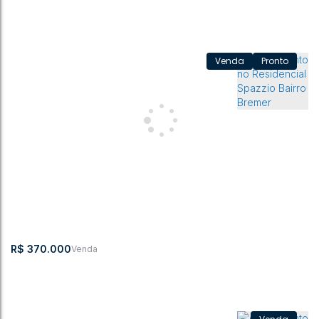
Pronto
Apartamento com 2 quartos, Bremer - Rio do Sul
Bremer
,
Rio do Sul
,
Santa Catarina
,
Brasil
2
1
69m²
1
82m²
1
82m²
R$
370.000