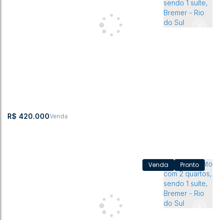
Apartamento com 1 suíte + 2 quartos, Bremer - Rio do Sul
CEP: 89161-
,
Rua Walter Dorico
,
Bremer
,
Rio do
,
Santa
,
Brasil
218
Depine
Sul
Catarina
3
1
95m²
1
1
109m²
1
R$
420.000
Pronto
Apartamento com 2 quartos, sendo 1 suíte, Bremer - Rio do