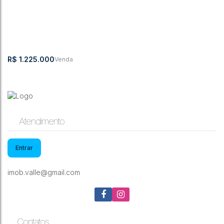
R$
1.225.000
Atendimento
Entrar
Apartamento com 3 quartos - Barra Velha
imob.valle@gmail.com
CEP: 88390-000
,
Barra Velha
,
Santa Catarina
,
Brasil
Contatos