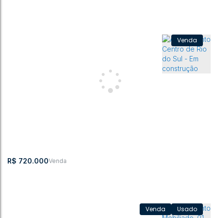
APARTAMENTO ALTO PADRÃO NO JARDIM AMÉRICA
Centro
,
Rio do Sul
,
Santa Catarina
,
Brasil
2
2
97m²
1
136m²
R$
720.000
Usado