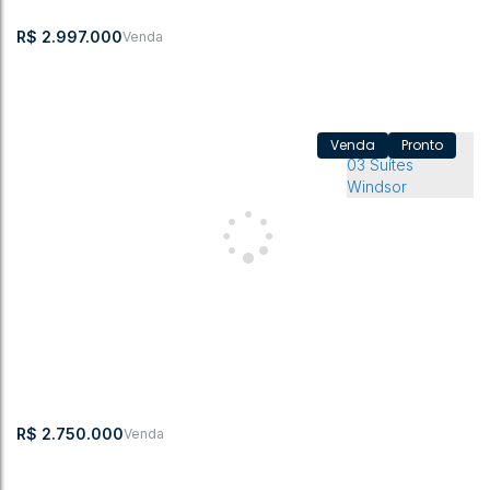
1007m²
R$
2.997.000
Pronto
Apartamento Jardins de Monet
CEP:
,
Travessa Heitor
,
N°:
,
Centro
,
Rio do
,
Santa
,
Brasil
89160-140
Luz
77
Sul
Catarina
3
4
219m²
1
3
2
R$
2.750.000