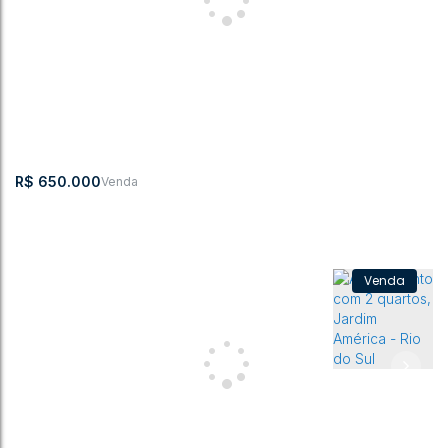
do Sul
CEP:
,
Rua 15 de
,
N°:
,
APTO
,
Centro
,
Rio do
,
Santa
,
Brasil
89160-161
Abril
75
601
Sul
Catarina
1 ~ 2
2
68m²
1
1
84 ~ 88m²
1
R$
650.000
Apartamento com 2 quartos, Centro - Rio do Sul
CEP: 89160-
,
Rua Georg
,
Centro
,
Rio do
,
Santa
,
Brasil
127
Lucas
Sul
Catarina