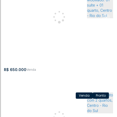
Apartamento Centro de Rio do Sul - Em construção
CEP: 89160-027
,
Centro
,
Rio do Sul
,
Santa Catarina
,
Brasil
3
2
98m²
1
1
R$
650.000
Pronto
Apartamento Mobiliado. 01 suíte + 01 quarto, Centro - Rio