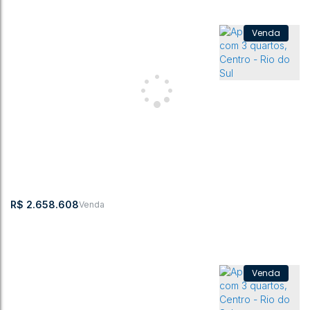
Apartamento 03 Suítes Windsor
CEP: 89160-
,
Rua dos
,
N°:
,
Centro
,
Rio do
,
Santa
,
Brasil
063
Pioneiros
224
Sul
Catarina
3
4
193m²
1
3
3
193m²
R$
2.658.608