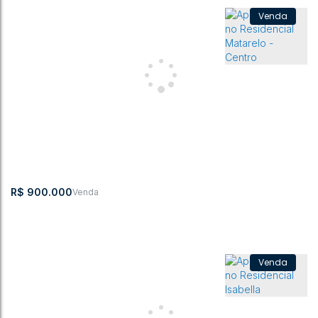
Apartamento com 3 quartos, Centro - Rio do Sul
CEP:
,
Avenida Oscar
,
N°:
,
Centro
,
Rio do
,
Santa
,
Brasil
89160-000
Barcelos
180
Sul
Catarina
3
1
170m²
1
1
1
170m²
R$
900.000