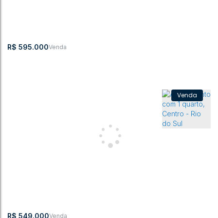
2
1
65 ~ 6549m²
1
155m²
2
R$
595.000
Apartamento com 2 quartos, Jardim América - Rio do Sul
CEP:
,
Rua Dom
,
N°:
,
Centro
,
Rio do
,
Santa
,
Brasil
89160-121
Bosco
640
Sul
Catarina
2
2
1
2
111m²
1
76m²
R$
549.000