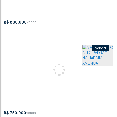
3
2
1
1
2
143m²
R$
880.000
Apartamento com 3 quartos, Centro - Rio do Sul
CEP:
,
Rua Dom
,
N°:
,
Centro
,
Rio do
,
Santa
,
Brasil
89160-117
Bosco
1000
Sul
Catarina
3
1
95m²
1
1
2
R$
750.000