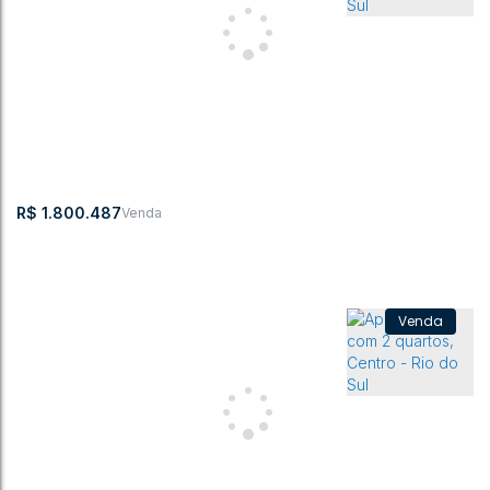
Apartamento com 3 quartos, Centro - Rio do Sul
CEP: 89160-140
,
Centro
,
Rio do Sul
,
Santa Catarina
,
Brasil
3
3
220m²
3
R$
1.800.487
Apartamento com 3 quartos, Centro - Rio do Sul