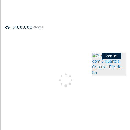
Centro
,
Rio do Sul
,
Santa Catarina
,
Brasil
3
3
162m²
1
3
229m²
2
R$
1.400.000
Apartamento com 2 quartos, Centro - Rio do Sul
CEP: 89160-101
,
Centro
,
Rio do Sul
,
Santa Catarina
,
Brasil
2
1
114m²
1
1
2