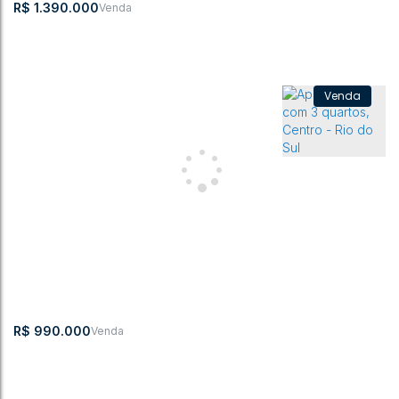
R$
1.390.000
Apartamento com 3 quartos, Centro - Rio do Sul
CEP:
,
Avenida Oscar
,
N°:
,
Centro
,
Rio do
,
Santa
,
Brasil
89160-027
Barcelos
455
Sul
Catarina
3
3
184m²
1
3
321m²
R$
990.000