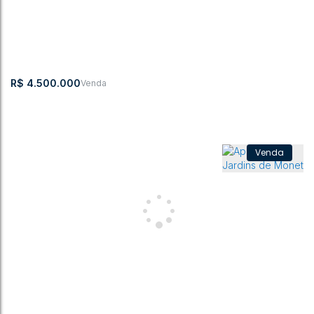
R$
4.500.000
Apartamento, Centro - Rio do Sul
Centro
,
Rio do Sul
,
Santa Catarina
,
Brasil