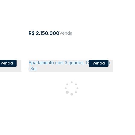
05m²
3
3
3
165m²
3
196m²
R$
2.150.000
Apartamento com 4 quartos, Centro
 padrão
- Itapema
CEP:
,
Rua
,
Centro
,
Itapema
,
Santa
,
Brasil
a
,
Brasil
88220-
120
Catarina
ina
000
2m²
2
2
2
141m²
1
2
2
300m