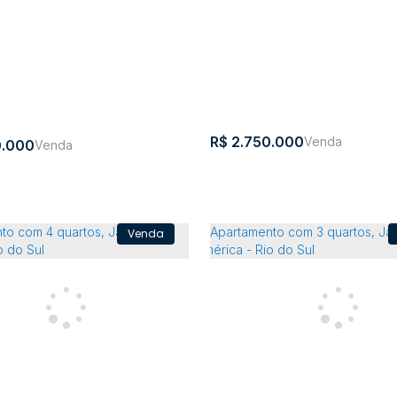
3
2
305m²
3
2
44
R$
2.750.000
.000
ento com 4 quartos, Centro
Apartamento 03 Suítes Wi
ma
CEP:
,
Rua dos
,
N°:
,
Centro
,
Rua
,
Esquina
,
Centro
,
Itapema
,
Santa
,
Brasil
89160-
Pioneiros
224
120
com
Catarina
063
rua 122