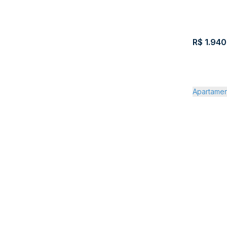
R$
1.940
Apartam
- Itape
CEP:
,
88220-
000
3
3