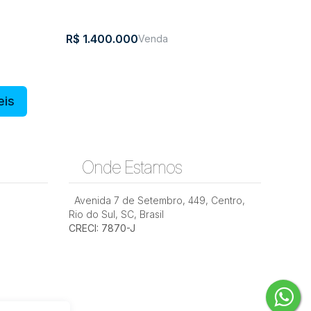
R$
1.400.000
eis
, Jardim
Apartamento com 2 quartos, Centro
- Rio do Sul
Onde Estamos
Santa
,
Brasil
CEP:
,
Centro
,
Rio do
,
Santa
,
Brasil
atarina
Avenida 7 de Setembro
89160-
Sul
,
449
Catarina
,
Centro
,
Rio do Sul
,
SC
,
Brasil
101
CRECI: 7870-J
2
1
114m²
1
1
2