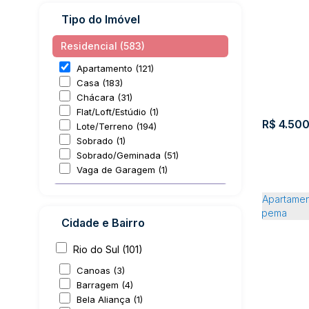
Tipo do Imóvel
Residencial (583)
Apartamento (121)
Casa (183)
Chácara (31)
Flat/Loft/Estúdio (1)
R$
4.500
Lote/Terreno (194)
Sobrado (1)
Sobrado/Geminada (51)
Vaga de Garagem (1)
Comercial (16)
Comercial (8)
Cidade e Bairro
Prédio (4)
Salas Comerciais (1)
Rio do Sul (101)
Apartam
Terreno (3)
Canoas (3)
Rural (10)
Barragem (4)
Cent
Bela Aliança (1)
Sítio (1)