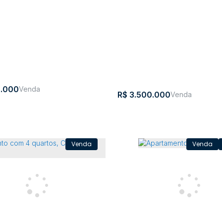
.000
R$
3.500.000
Apartamento com 2 quarto
América - Rio do Sul
ento, Centro - Rio do Sul
CEP:
,
Alameda
,
N°:
,
Jardim
,
ro
,
Rio do Sul
,
Santa Catarina
,
Brasil
89160-
Bela
344
América
172
Aliança