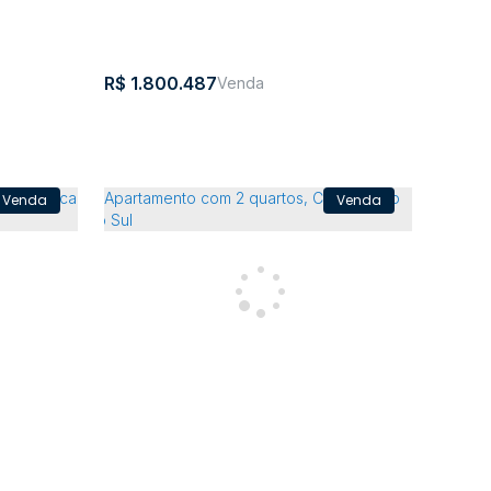
R$
1.800.487
s, Centro
Apartamento com 3 quartos, Centro
- Rio do Sul
rina
,
Brasil
Centro
,
Rio do Sul
,
Santa Catarina
,
Brasil
3
3
162m²
1
3
229m²
2