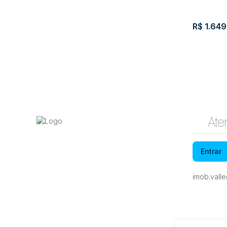
R$
1.649
Apartam
do Sul
Ate
Jardi
Entrar
Améri
imob.vall
222m²