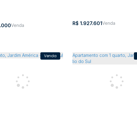
R$
1.927.601
.000
ento com 3 quartos, Centro
Apartamento com 3 quarto
ma
- Itapema
Rua
,
Esquina
,
Centro
,
Itapema
,
Santa
,
Brasil
120
com
Catarina
Centro
,
Itapema
,
Santa Cata
Rua 122
118m²
2
3
2
300m
3
4
1
3
2
127m²