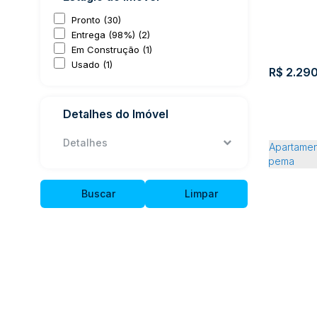
4
4
Pronto (30)
Entrega (98%) (2)
Em Construção (1)
Usado (1)
R$
2.290
Detalhes do Imóvel
Detalhes
Aparta
Buscar
Limpar
Maris
3
4