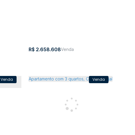
1m²
2
3
4
219m²
1
3
2
R$
2.658.608
Apartamento com 3 quartos, Centro
ndsor
- Rio do Sul
Rio
,
Santa
,
Brasil
CEP:
,
Centro
,
Rio
,
Santa
,
Brasil
do
Catarina
89160-
do Sul
Catarina
Sul
140