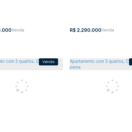
3
3
298m²
2
3
4
305m²
2
2
2
.000
R$
2.290.000
mento completo - Bombinhas
Apartamento de altíssimo
cal
,
Bombinhas
,
Santa
,
Brasil
Jardim
,
Rio do
,
Sant
Catarina
América
Sul
Catar
146m²
1
3
2
3
4
163m²
1
3
22