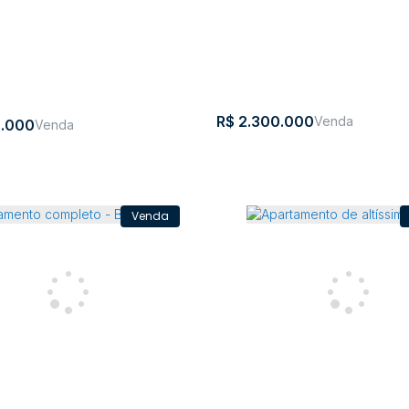
138m²
1
4
3
300m
3
4
193m²
1
3
3
R$
2.300.000
.000
ento com 4 quartos, Jardim
Apartamento com 3 quarto
 - Rio do Sul
América - Rio do Sul
Alameda
,
Jardim
,
Rio
,
Santa
,
Brasil
Jardim
,
Rio do
,
Sant
ela
América
do
Catarina
América
Sul
Catar
liança
Sul