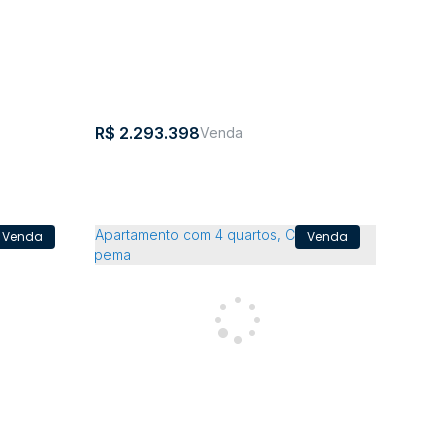
193m²
3
3
220m²
3
R$
2.293.398
s, Jardim
Apartamento com 3 quartos, Centro
- Itajaí
a
,
Brasil
CEP:
,
Centro
,
Itajaí
,
Santa
,
Brasil
ina
88301-420
Catarina