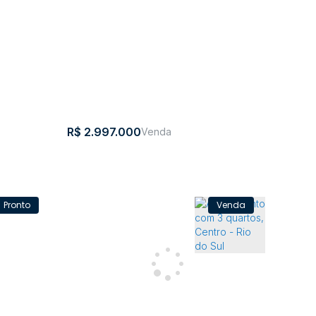
R$
2.997.000
Pronto
s, Jardim
Apartamento Jardins de Monet
CEP:
,
Travessa
,
N°:
,
Centro
,
Rio
,
Santa
,
Brasil
Rio
,
Santa
,
Brasil
89160-
Heitor
77
do
Catarina
do
Catarina
140
Luz
Sul
Sul