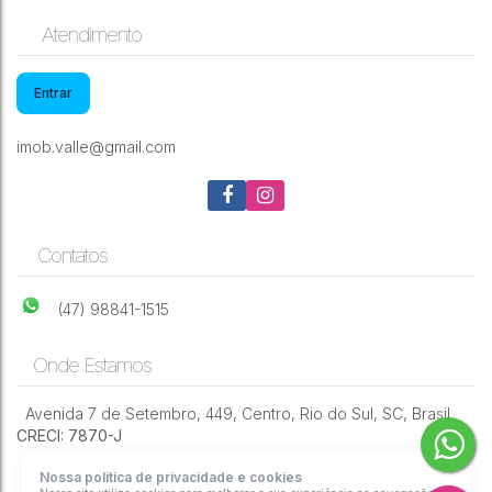
Atendimento
Entrar
imob.valle@gmail.com
Contatos
(47) 98841-1515
Onde Estamos
Avenida 7 de Setembro
,
449
,
Centro
,
Rio do Sul
,
SC
,
Brasil
CRECI: 7870-J
Nossa política de privacidade e cookies