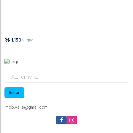
R$
1.150
Atendimento
Entrar
CASA PARA LOCAÇÃO EM RIO DO OESTE
imob.valle@gmail.com
Rua Francisco
,
Jardim das
,
Rio do
,
Santa
,
Brasil
Tomazoni
Hortensias
Oeste
Catarina