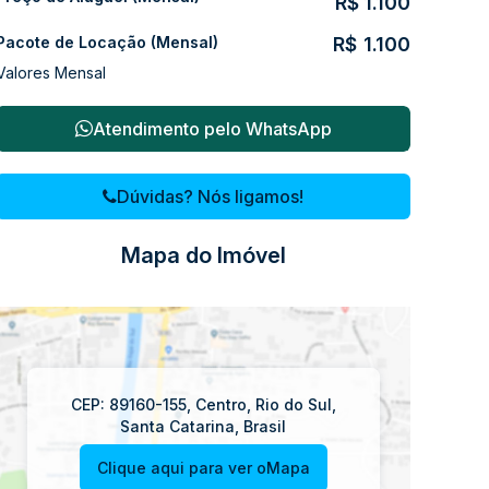
R$
1.100
Pacote de Locação (Mensal)
R$
1.100
Valores Mensal
Atendimento pelo
WhatsApp
Dúvidas? Nós ligamos!
Mapa do Imóvel
CEP: 89160-155
,
Centro
,
Rio do Sul
,
Santa Catarina
,
Brasil
Clique aqui para ver o
Mapa