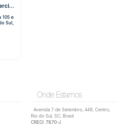
LOCAÇÃO - Salas Comerciais Prédio Coelho Neto - Sala 105 e 106
a 105 e
do Sul,
Onde Estamos
Avenida 7 de Setembro
,
449
,
Centro
,
Rio do Sul
,
SC
,
Brasil
CRECI: 7870-J