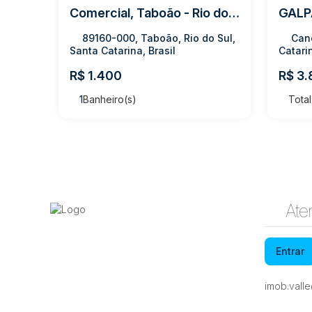
Comercial, Taboão - Rio do Sul
89160-000, Taboão, Rio do Sul,
Cano
Santa Catarina, Brasil
Catarin
R$
1.400
R$
3.
1
Banheiro(s)
Total
Ate
Entrar
imob.vall