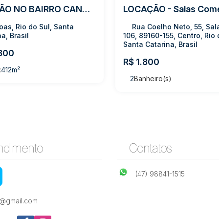
GALPÃO NO BAIRRO CANOAS
as, Rio do Sul, Santa
Rua Coelho Neto, 55, Sal
a, Brasil
106, 89160-155, Centro, Rio 
Santa Catarina, Brasil
800
R$
1.800
:
412m²
2
Banheiro(s)
ndimento
Contatos
(47) 98841-1515
e@gmail.com