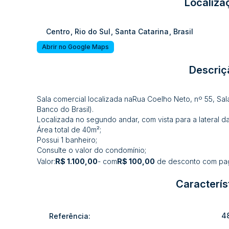
Localiza
Centro
,
Rio do Sul
,
Santa Catarina
,
Brasil
Abrir no Google Maps
Descriç
Sala comercial localizada naRua Coelho Neto, nº 55, Sal
Banco do Brasil).
Localizada no segundo andar, com vista para a lateral da
Área total de 40m²;
Possui 1 banheiro;
Consulte o valor do condomínio;
Valor:
R$ 1.100,00
- com
R$ 100,00
de desconto com pag
Caracterís
4
Referência: